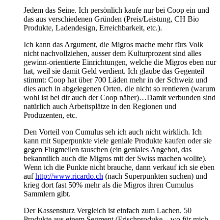
Jedem das Seine. Ich persönlich kaufe nur bei Coop ein und
das aus verschiedenen Gründen (Preis/Leistung, CH Bio
Produkte, Ladendesign, Erreichbarkeit, etc.).
Ich kann das Argument, die Migros mache mehr fürs Volk
nicht nachvollziehen, ausser dem Kulturprozent sind alles
gewinn-orientierte Einrichtungen, welche die Migros eben nur
hat, weil sie damit Geld verdient. Ich glaube das Gegenteil
stimmt: Coop hat über 700 Läden mehr in der Schweiz und
dies auch in abgelegenen Orten, die nicht so rentieren (warum
wohl ist bei dir auch der Coop näher)…Damit verbunden sind
natürlich auch Arbeitsplätze in den Regionen und
Produzenten, etc.
Den Vorteil von Cumulus seh ich auch nicht wirklich. Ich
kann mit Superpunkte viele geniale Produkte kaufen oder sie
gegen Flugmeilen tauschen (ein geniales Angebot, das
bekanntlich auch die Migros mit der Swiss machen wollte).
Wenn ich die Punkte nicht brauche, dann verkauf ich sie eben
auf
http://www.ricardo.ch
(nach Superpunkten suchen) und
krieg dort fast 50% mehr als die Migros ihren Cumulus
Sammlern gibt.
Der Kassensturz Vergleich ist einfach zum Lachen. 50
Produkte aus einem Segment (Frischproduke – wo für mich