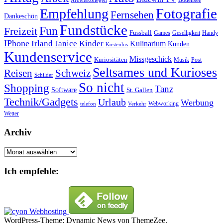
Bodensee
Arbeitskollegen
Fotografie
Empfehlung
Fernsehen
Dankeschön
Fundstücke
Fun
Freizeit
Fussball
Geselligkeit
Games
Handy
IPhone
Irland
Janice
Kinder
Kulinarium
Kunden
Kostenlos
Kundenservice
Missgeschick
Kuriositäten
Post
Musik
Seltsames und Kurioses
Reisen
Schweiz
Schilder
So nicht
Shopping
Tanz
Software
St. Gallen
Technik/Gadgets
Urlaub
Werbung
Webworking
telefon
Verkehr
Wetter
Archiv
Archiv
Ich empfehle:
WordPress-Theme: Dynamic News von ThemeZee.