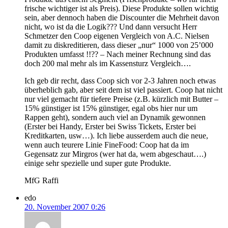
frische wichtiger ist als Preis). Diese Produkte sollen wichtig
sein, aber dennoch haben die Discounter die Mehrheit davon
nicht, wo ist da die Logik??? Und dann versucht Herr
Schmetzer den Coop eigenen Vergleich von A.C. Nielsen
damit zu diskreditieren, dass dieser „nur“ 1000 von 25’000
Produkten umfasst !!?? – Nach meiner Rechnung sind das
doch 200 mal mehr als im Kassensturz Vergleich….
Ich geb dir recht, dass Coop sich vor 2-3 Jahren noch etwas
überheblich gab, aber seit dem ist viel passiert. Coop hat nicht
nur viel gemacht für tiefere Preise (z.B. kürzlich mit Butter –
15% günstiger ist 15% günstiger, egal obs hier nur um
Rappen geht), sondern auch viel an Dynamik gewonnen
(Erster bei Handy, Erster bei Swiss Tickets, Erster bei
Kreditkarten, usw…). Ich liebe ausserdem auch die neue,
wenn auch teurere Linie FineFood: Coop hat da im
Gegensatz zur Mirgros (wer hat da, wem abgeschaut….)
einige sehr spezielle und super gute Produkte.
MfG Raffi
edo
20. November 2007 0:26