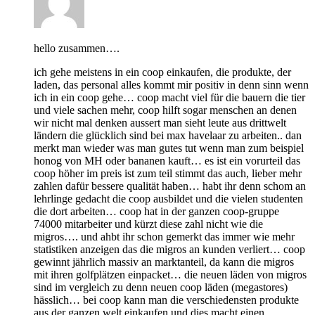
hello zusammen….
ich gehe meistens in ein coop einkaufen, die produkte, der
laden, das personal alles kommt mir positiv in denn sinn wenn
ich in ein coop gehe… coop macht viel für die bauern die tier
und viele sachen mehr, coop hilft sogar menschen an denen
wir nicht mal denken aussert man sieht leute aus drittwelt
ländern die glücklich sind bei max havelaar zu arbeiten.. dan
merkt man wieder was man gutes tut wenn man zum beispiel
honog von MH oder bananen kauft… es ist ein vorurteil das
coop höher im preis ist zum teil stimmt das auch, lieber mehr
zahlen dafür bessere qualität haben… habt ihr denn schom an
lehrlinge gedacht die coop ausbildet und die vielen studenten
die dort arbeiten… coop hat in der ganzen coop-gruppe
74000 mitarbeiter und kürzt diese zahl nicht wie die
migros…. und ahbt ihr schon gemerkt das immer wie mehr
statistiken anzeigen das die migros an kunden verliert… coop
gewinnt jährlich massiv an marktanteil, da kann die migros
mit ihren golfplätzen einpacket… die neuen läden von migros
sind im vergleich zu denn neuen coop läden (megastores)
hässlich… bei coop kann man die verschiedensten produkte
aus der ganzen welt einkaufen und dies macht einen