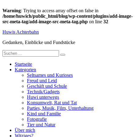
Warning
: Trying to access array offset on false in
/home/huwich/public_html/blog/wp-content/plugins/add-image-
src-meta-tag/add-image-src-meta-tag.php
on line
32
Zum
Huwis Achterbahn
Inhalt
springen
Gedanken, Einblicke und Fundstücke
Suche
nach:
Startseite
Kategorien
Seltsames und Kurioses
Freud und Leid
Geschäft und Schule
Technik/Gadgets
Huwi unterwegs
Konsumwelt, Rat und Tat
Parties, Musik, Film, Unterhaltung
Kind und Familie
Fotografie
Tier und Natur
Über mich
Witziges?