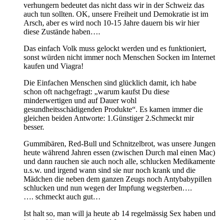
verhungern bedeutet das nicht dass wir in der Schweiz das
auch tun sollten. OK, unsere Freiheit und Demokratie ist im
Arsch, aber es wird noch 10-15 Jahre dauern bis wir hier
diese Zustände haben….
Das einfach Volk muss gelockt werden und es funktioniert,
sonst würden nicht immer noch Menschen Socken im Internet
kaufen und Viagra!
Die Einfachen Menschen sind glücklich damit, ich habe
schon oft nachgefragt: „warum kaufst Du diese
minderwertigen und auf Dauer wohl
gesundheitsschädigenden Produkte“. Es kamen immer die
gleichen beiden Antworte: 1.Günstiger 2.Schmeckt mir
besser.
Gummibären, Red-Bull und Schnitzelbrot, was unsere Jungen
heute während Jahren essen (zwischen Durch mal einen Mac)
und dann rauchen sie auch noch alle, schlucken Medikamente
u.s.w. und irgend wann sind sie nur noch krank und die
Mädchen die neben dem ganzen Zeugs noch Antybabypillen
schlucken und nun wegen der Impfung wegsterben….
…. schmeckt auch gut…
Ist halt so, man will ja heute ab 14 regelmässig Sex haben und