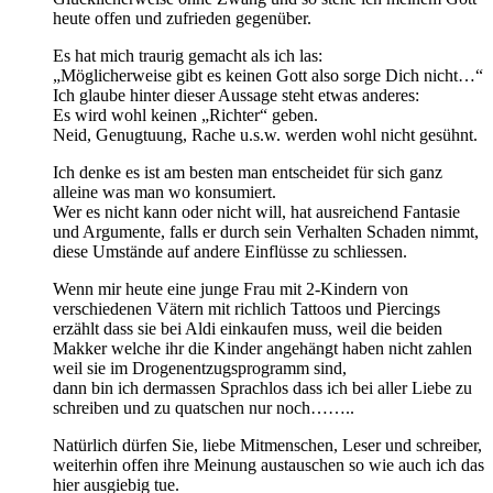
heute offen und zufrieden gegenüber.
Es hat mich traurig gemacht als ich las:
„Möglicherweise gibt es keinen Gott also sorge Dich nicht…“
Ich glaube hinter dieser Aussage steht etwas anderes:
Es wird wohl keinen „Richter“ geben.
Neid, Genugtuung, Rache u.s.w. werden wohl nicht gesühnt.
Ich denke es ist am besten man entscheidet für sich ganz
alleine was man wo konsumiert.
Wer es nicht kann oder nicht will, hat ausreichend Fantasie
und Argumente, falls er durch sein Verhalten Schaden nimmt,
diese Umstände auf andere Einflüsse zu schliessen.
Wenn mir heute eine junge Frau mit 2-Kindern von
verschiedenen Vätern mit richlich Tattoos und Piercings
erzählt dass sie bei Aldi einkaufen muss, weil die beiden
Makker welche ihr die Kinder angehängt haben nicht zahlen
weil sie im Drogenentzugsprogramm sind,
dann bin ich dermassen Sprachlos dass ich bei aller Liebe zu
schreiben und zu quatschen nur noch……..
Natürlich dürfen Sie, liebe Mitmenschen, Leser und schreiber,
weiterhin offen ihre Meinung austauschen so wie auch ich das
hier ausgiebig tue.