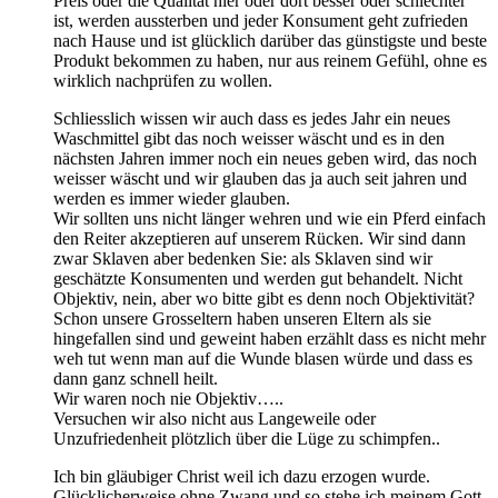
Preis oder die Qualität hier oder dort besser oder schlechter
ist, werden aussterben und jeder Konsument geht zufrieden
nach Hause und ist glücklich darüber das günstigste und beste
Produkt bekommen zu haben, nur aus reinem Gefühl, ohne es
wirklich nachprüfen zu wollen.
Schliesslich wissen wir auch dass es jedes Jahr ein neues
Waschmittel gibt das noch weisser wäscht und es in den
nächsten Jahren immer noch ein neues geben wird, das noch
weisser wäscht und wir glauben das ja auch seit jahren und
werden es immer wieder glauben.
Wir sollten uns nicht länger wehren und wie ein Pferd einfach
den Reiter akzeptieren auf unserem Rücken. Wir sind dann
zwar Sklaven aber bedenken Sie: als Sklaven sind wir
geschätzte Konsumenten und werden gut behandelt. Nicht
Objektiv, nein, aber wo bitte gibt es denn noch Objektivität?
Schon unsere Grosseltern haben unseren Eltern als sie
hingefallen sind und geweint haben erzählt dass es nicht mehr
weh tut wenn man auf die Wunde blasen würde und dass es
dann ganz schnell heilt.
Wir waren noch nie Objektiv…..
Versuchen wir also nicht aus Langeweile oder
Unzufriedenheit plötzlich über die Lüge zu schimpfen..
Ich bin gläubiger Christ weil ich dazu erzogen wurde.
Glücklicherweise ohne Zwang und so stehe ich meinem Gott