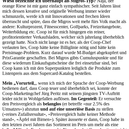
Wieso bezeichne ich überhaupt als Migros-Typ?
Naja, der
orange Riese ist mir ganz einfach sympathischer. Seit Jahren lässt
mich dessen kreative und originelle Werbung immer wieder
schmunzeln, werde ich mit Innovationen und frechen Ideen
überrascht und spüre, dass die Migros weit mehr fürs Volk macht als
andere: Kulturprozent, Fitnesscenter, Golfparks, Freizeitangebote,
Weiterbildung etc. Coop ist für mich hingegen ein reiner,
profitorientierter Verkaufsladen, welcher sich jahrelang überheblich
gezeigt hatte. Noch nicht lange ist es her, als der Coop-Chef
verlauten lies, Coop hätte keine Billiglinie nötig und hätte kein
Preisimage-Problem. Kurz darauf wurde M-Budget abgekupfert und
PrixGarantie geschaffen. Bei Migros gibts Cumuluspunkte und für
diese wiederum Einkaufsgutscheine die frei einsetzbar sind, bei
Coop kann ich mit den Superpunkten lediglich die Produkte zum
Listenpreis aus dem Supercard-Katalog bestellen.
Mein „Vorurteil
„, wenn ich mich der Sprache der Coop-Werbung
bedienen darf, dass Coop teuer und überheblich sei, konnte der
Coop-Marketingchef Jürg Peritz mit seinem jüngsten TV-Auftritt
leider nicht in Wohlgefallen auflösen.
Im Gegenteil:
Er versuchte
den Preisvergleich als
belanglos
(er betreffe «nur 2.5% des
Umsatzes») abzutun
und auf eine unseriöse Basis
zu stellen
(«reines Zufallsresultat», «Preisvergleich halte keiner Methode
stand», «Äpfel mit Birnen»). Später äusserte er dann, Coop habe in
den letzten zwei Jahren das Sortiment im Preis um mehr als eine