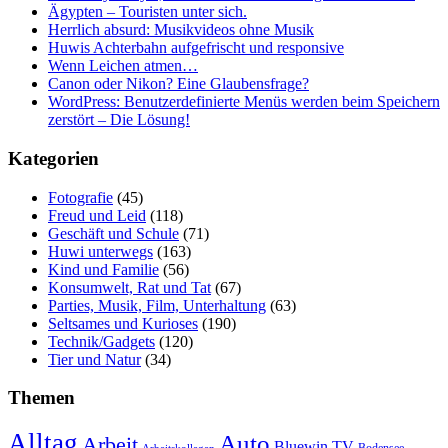
Ägypten – Touristen unter sich.
Herrlich absurd: Musikvideos ohne Musik
Huwis Achterbahn aufgefrischt und responsive
Wenn Leichen atmen…
Canon oder Nikon? Eine Glaubensfrage?
WordPress: Benutzerdefinierte Menüs werden beim Speichern
zerstört – Die Lösung!
Kategorien
Fotografie
(45)
Freud und Leid
(118)
Geschäft und Schule
(71)
Huwi unterwegs
(163)
Kind und Familie
(56)
Konsumwelt, Rat und Tat
(67)
Parties, Musik, Film, Unterhaltung
(63)
Seltsames und Kurioses
(190)
Technik/Gadgets
(120)
Tier und Natur
(34)
Themen
Alltag
Auto
Arbeit
Bluewin TV