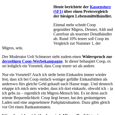
Heute berichtete der
Kassensturz
(SF1)
über einen Preisvergleich
der hiesigen Lebensmittelhändler.
Einmal mehr schnitt Coop
gegenüber Migros, Denner, Aldi und
Carrefour als teuerster Detailhändler
ab. Rund 10% teurer soll Coop im
Vergleich zur Nummer 1, der
Migros, sein.
Der Moderator Ueli Schmezer sieht zudem einen
Widerspruch zur
derzeitigen Coop-Werbekampagne
. In dieser behauptet Coop, es
sei lediglich ein Vorurteil, dass Coop teurer sei als andere.
Nur ein Vorurteil? Auch ich stelle beim Einkaufen immer wieder
fest, dass ich bei Coop einfach weniger gefüllte Einkaufstüten als
anderswo fürs gleiche Geld gekauft nach Hause trage. Und dennoch
ertappe ich mich stets wieder, dass ich dort einkaufe, obwohl ich – ja
ich gebs zu – eigentlich ein Migros-Mensch bin. Es ist denn auch
reinste Bequemlichkeit: Coop liegt besser, hat den geräumigeren
Laden und eine angenehmere Parkplatzsituation. Dazu gibts gleich
vor Ort einen Bankautomaten.