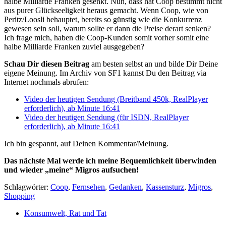
halbe Milliarde Franken gesenkt. Nun, dass hat Coop bestimmt nicht
aus purer Glückseeligkeit heraus gemacht. Wenn Coop, wie von
Peritz/Loosli behauptet, bereits so günstig wie die Konkurrenz
gewesen sein soll, warum sollte er dann die Preise derart senken?
Ich frage mich, haben die Coop-Kunden somit vorher somit eine
halbe Milliarde Franken zuviel ausgegeben?
Schau Dir diesen Beitrag
am besten selbst an und bilde Dir Deine
eigene Meinung. Im Archiv von SF1 kannst Du den Beitrag via
Internet nochmals abrufen:
Video der heutigen Sendung (Breitband 450k,
RealPlayer
erforderlich
), ab Minute 16:41
Video der heutigen Sendung (für ISDN,
RealPlayer
erforderlich
), ab Minute 16:41
Ich bin gespannt, auf Deinen Kommentar/Meinung.
Das nächste Mal werde ich meine Bequemlichkeit überwinden
und wieder „meine“ Migros aufsuchen!
Schlagwörter:
Coop
,
Fernsehen
,
Gedanken
,
Kassensturz
,
Migros
,
Shopping
Konsumwelt, Rat und Tat