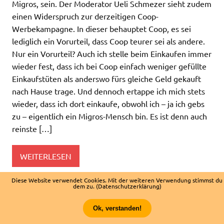
Migros, sein. Der Moderator Ueli Schmezer sieht zudem
einen Widerspruch zur derzeitigen Coop-
Werbekampagne. In dieser behauptet Coop, es sei
lediglich ein Vorurteil, dass Coop teurer sei als andere.
Nur ein Vorurteil? Auch ich stelle beim Einkaufen immer
wieder fest, dass ich bei Coop einfach weniger gefüllte
Einkaufstüten als anderswo fürs gleiche Geld gekauft
nach Hause trage. Und dennoch ertappe ich mich stets
wieder, dass ich dort einkaufe, obwohl ich – ja ich gebs
zu – eigentlich ein Migros-Mensch bin. Es ist denn auch
reinste […]
WEITERLESEN
Diese Website verwendet Cookies. Mit der weiteren Verwendung stimmst du
dem zu.
(Datenschutzerklärung)
Konsumwelt, Rat und Tat
Ok, verstanden!
WordPress-Theme: Dynamic News von ThemeZee.