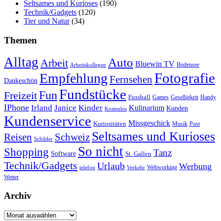
Seltsames und Kurioses
(190)
Technik/Gadgets
(120)
Tier und Natur
(34)
Themen
Alltag
Auto
Arbeit
Bluewin TV
Bodensee
Arbeitskollegen
Fotografie
Empfehlung
Fernsehen
Dankeschön
Fundstücke
Fun
Freizeit
Fussball
Geselligkeit
Games
Handy
IPhone
Irland
Janice
Kinder
Kulinarium
Kunden
Kostenlos
Kundenservice
Missgeschick
Kuriositäten
Post
Musik
Seltsames und Kurioses
Reisen
Schweiz
Schilder
So nicht
Shopping
Tanz
Software
St. Gallen
Technik/Gadgets
Urlaub
Werbung
Webworking
telefon
Verkehr
Wetter
Archiv
Archiv