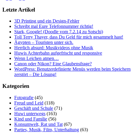
Letzte Artikel
3D Printing und ein Design-Fehler
Schreibt mal Eure Telefonnummer richtig!
Stark, Google! (Doodle vom 7.2.14 zu Sotschi)
Toll Terry Thayer, dass Du Geld für mich gesammelt hast!
Ägypten – Touristen unter sich.
Herrlich absurd: Musikvideos ohne Musik
Huwis Achterbahn aufgefrischt und responsive
Wenn Leichen atmen…
Canon oder Nikon? Eine Glaubensfrage?
WordPress: Benutzerdefinierte Menüs werden beim Speichern
zerstört – Die Lösung!
Kategorien
Fotografie
(45)
Freud und Leid
(118)
Geschäft und Schule
(71)
Huwi unterwegs
(163)
Kind und Familie
(56)
Konsumwelt, Rat und Tat
(67)
Parties, Musik, Film, Unterhaltung
(63)