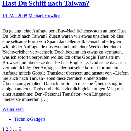
Hast Du Schiff nach Taiwan?
19. Mai 2008
Michael Huwiler
Da gelangt eine Anfrage per eBay-Nachrichtensystem an uns: Hast
Du Schiff nach Taiwan? Zuerst waren wir etwas unsicher, ob dies
eine seltsame Form von Spam darstellen soll. Danach überlegten
wir, ob der Anfragende uns eventuell mit einer Werft oder einem
Yachtverleiher verwechselt. Doch begann ich etwas zu vermuten,
was ich sofort überprüfen wollte: Ich öffne Google Translate im
Browser und übersetze den Text ins Englische. Und siehe da… ich
vermute richtig: Der Anfragesteller hat seine korrekt formulierte
Anfrage mittels Google Translater übersetzt und anstatt von «Liefern
Sie auch nach Taiwan» eben diese ziemlich sinnentstellte
Übersetzung erhalten. Danach prüfte ich dieselbe Übersetzung in
einigen anderen Tools und erhielt ziemlich gleichartigen Mist; mit
einer Ausnahme: Der «Personal Translator» von Linguatec
übersetzte immerhin […]
Weiterlesen
Technik/Gadgets
1
2
3
…
5
»