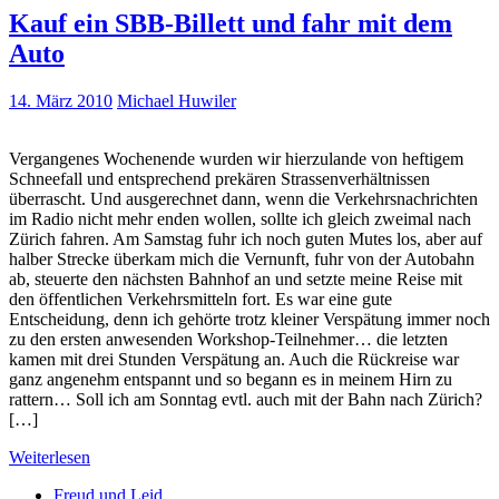
Kauf ein SBB-Billett und fahr mit dem
Auto
14. März 2010
Michael Huwiler
Vergangenes Wochenende wurden wir hierzulande von heftigem
Schneefall und entsprechend prekären Strassenverhältnissen
überrascht. Und ausgerechnet dann, wenn die Verkehrsnachrichten
im Radio nicht mehr enden wollen, sollte ich gleich zweimal nach
Zürich fahren. Am Samstag fuhr ich noch guten Mutes los, aber auf
halber Strecke überkam mich die Vernunft, fuhr von der Autobahn
ab, steuerte den nächsten Bahnhof an und setzte meine Reise mit
den öffentlichen Verkehrsmitteln fort. Es war eine gute
Entscheidung, denn ich gehörte trotz kleiner Verspätung immer noch
zu den ersten anwesenden Workshop-Teilnehmer… die letzten
kamen mit drei Stunden Verspätung an. Auch die Rückreise war
ganz angenehm entspannt und so begann es in meinem Hirn zu
rattern… Soll ich am Sonntag evtl. auch mit der Bahn nach Zürich?
[…]
Weiterlesen
Freud und Leid