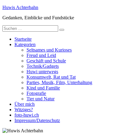
Zum
Huwis Achterbahn
Inhalt
Gedanken, Einblicke und Fundstücke
springen
Suche
nach:
Startseite
Kategorien
Seltsames und Kurioses
Freud und Leid
Geschäft und Schule
Technik/Gadgets
Huwi unterwegs
Konsumwelt, Rat und Tat
Parties, Musik, Film, Unterhaltung
Kind und Familie
Fotografie
Tier und Natur
Über mich
Witziges?
foto-huwi.ch
Impressum/Datenschutz