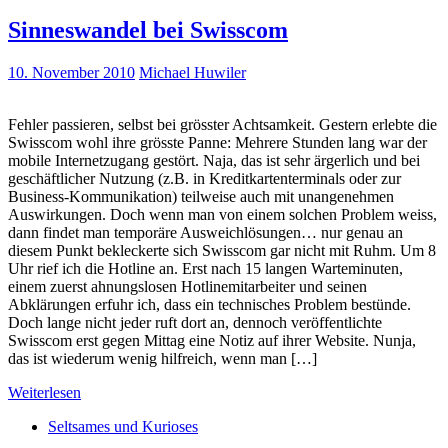
Sinneswandel bei Swisscom
10. November 2010
Michael Huwiler
Fehler passieren, selbst bei grösster Achtsamkeit. Gestern erlebte die
Swisscom wohl ihre grösste Panne: Mehrere Stunden lang war der
mobile Internetzugang gestört. Naja, das ist sehr ärgerlich und bei
geschäftlicher Nutzung (z.B. in Kreditkartenterminals oder zur
Business-Kommunikation) teilweise auch mit unangenehmen
Auswirkungen. Doch wenn man von einem solchen Problem weiss,
dann findet man temporäre Ausweichlösungen… nur genau an
diesem Punkt bekleckerte sich Swisscom gar nicht mit Ruhm. Um 8
Uhr rief ich die Hotline an. Erst nach 15 langen Warteminuten,
einem zuerst ahnungslosen Hotlinemitarbeiter und seinen
Abklärungen erfuhr ich, dass ein technisches Problem bestünde.
Doch lange nicht jeder ruft dort an, dennoch veröffentlichte
Swisscom erst gegen Mittag eine Notiz auf ihrer Website. Nunja,
das ist wiederum wenig hilfreich, wenn man […]
Weiterlesen
Seltsames und Kurioses