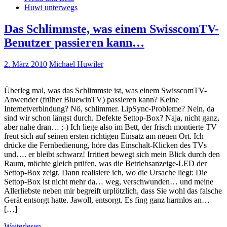
Huwi unterwegs
Das Schlimmste, was einem SwisscomTV-
Benutzer passieren kann…
2. März 2010
Michael Huwiler
Überleg mal, was das Schlimmste ist, was einem SwisscomTV-
Anwender (früher BluewinTV) passieren kann? Keine
Internetverbindung? Nö, schlimmer. LipSync-Probleme? Nein, da
sind wir schon längst durch. Defekte Settop-Box? Naja, nicht ganz,
aber nahe dran… ;-) Ich liege also im Bett, der frisch montierte TV
freut sich auf seinen ersten richtigen Einsatz am neuen Ort. Ich
drücke die Fernbedienung, höre das Einschalt-Klicken des TVs
und…. er bleibt schwarz! Irritiert bewegt sich mein Blick durch den
Raum, möchte gleich prüfen, was die Betriebsanzeige-LED der
Settop-Box zeigt. Dann realisiere ich, wo die Ursache liegt: Die
Settop-Box ist nicht mehr da… weg, verschwunden… und meine
Allerliebste neben mir begreift urplötzlich, dass Sie wohl das falsche
Gerät entsorgt hatte. Jawoll, entsorgt. Es fing ganz harmlos an…
[…]
Weiterlesen