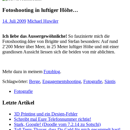
Fotoshooting in luftiger Höhe…
14. Juli 2009
Michael Huwiler
Ich liebe das Aussergewöhnliche!
So faszinierte mich die
Fotoshooting-Idee von Brigitte und Stefan besonders: Auf rund
2′200 Meter über Meer, in 25 Meter luftiger Höhe und mit einer
grandiosen Aussicht liessen sich die beiden von mir ablichten.
Mehr dazu in meinem
Fotoblog
.
Schlagwörter:
Berge
,
Engagementshooting
,
Fotografie
,
Säntis
Fotografie
Letzte Artikel
3D Printing und ein Design-Fehler
Schreibt mal Eure Telefonnummer richtig!
Stark, Google! (Doodle vom 7.2.14 zu Sotschi)
Toll Terry Thayer, dass Du Geld für mich gesammelt hast!