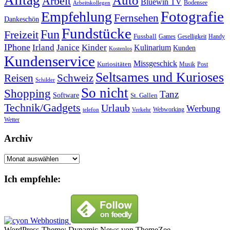
Auto
Arbeit
Bluewin TV
Bodensee
Arbeitskollegen
Fotografie
Empfehlung
Fernsehen
Dankeschön
Fundstücke
Fun
Freizeit
Fussball
Geselligkeit
Games
Handy
IPhone
Irland
Janice
Kinder
Kulinarium
Kunden
Kostenlos
Kundenservice
Missgeschick
Kuriositäten
Post
Musik
Seltsames und Kurioses
Reisen
Schweiz
Schilder
So nicht
Shopping
Tanz
Software
St. Gallen
Technik/Gadgets
Urlaub
Werbung
Webworking
telefon
Verkehr
Wetter
Archiv
Archiv
Ich empfehle:
WordPress-Theme: Dynamic News von ThemeZee.