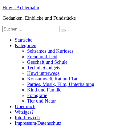
Zum
Huwis Achterbahn
Inhalt
Gedanken, Einblicke und Fundstücke
springen
Suche
nach:
Startseite
Kategorien
Seltsames und Kurioses
Freud und Leid
Geschäft und Schule
Technik/Gadgets
Huwi unterwegs
Konsumwelt, Rat und Tat
Parties, Musik, Film, Unterhaltung
Kind und Familie
Fotografie
Tier und Natur
Über mich
Witziges?
foto-huwi.ch
Impressum/Datenschutz