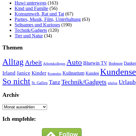
Huwi unterwegs
(163)
Kind und Familie
(56)
Konsumwelt, Rat und Tat
(67)
Parties, Musik, Film, Unterhaltung
(63)
Seltsames und Kurioses
(190)
Technik/Gadgets
(120)
Tier und Natur
(34)
Themen
Alltag
Auto
Arbeit
Bluewin TV
Danke
Bodensee
Arbeitskollegen
Kundense
Irland
Janice
Kinder
Kulinarium
Kunden
Kostenlos
So nicht
Technik/Gadgets
Urlaub
Tanz
St. Gallen
telefon
Archiv
Archiv
Ich empfehle: