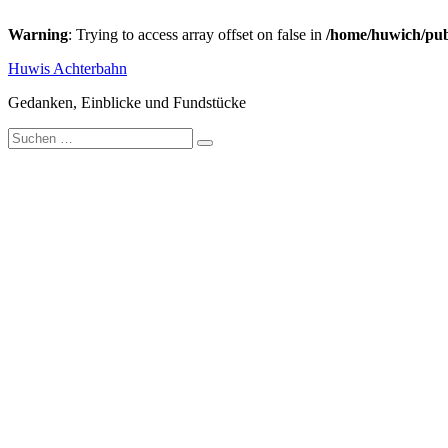
Warning
: Trying to access array offset on false in
/home/huwich/pub
Zum
Huwis Achterbahn
Inhalt
springen
Gedanken, Einblicke und Fundstücke
Suche
nach: