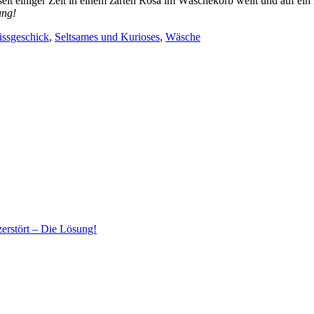
eit einiger Zeit in einem zarten Rosa im Wäschekorb weilt und auf ei
ung!
ssgeschick
,
Seltsames und Kurioses
,
Wäsche
erstört – Die Lösung!