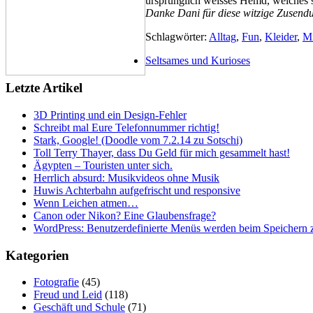
ursprünglich weisses Hemd, welches s
Danke Dani für diese witzige Zusend
Schlagwörter:
Alltag
,
Fun
,
Kleider
,
Mi
Seltsames und Kurioses
Letzte Artikel
3D Printing und ein Design-Fehler
Schreibt mal Eure Telefonnummer richtig!
Stark, Google! (Doodle vom 7.2.14 zu Sotschi)
Toll Terry Thayer, dass Du Geld für mich gesammelt hast!
Ägypten – Touristen unter sich.
Herrlich absurd: Musikvideos ohne Musik
Huwis Achterbahn aufgefrischt und responsive
Wenn Leichen atmen…
Canon oder Nikon? Eine Glaubensfrage?
WordPress: Benutzerdefinierte Menüs werden beim Speichern z
Kategorien
Fotografie
(45)
Freud und Leid
(118)
Geschäft und Schule
(71)