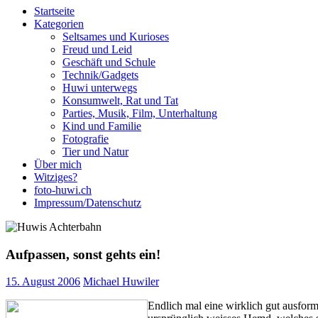
Startseite
Kategorien
Seltsames und Kurioses
Freud und Leid
Geschäft und Schule
Technik/Gadgets
Huwi unterwegs
Konsumwelt, Rat und Tat
Parties, Musik, Film, Unterhaltung
Kind und Familie
Fotografie
Tier und Natur
Über mich
Witziges?
foto-huwi.ch
Impressum/Datenschutz
Aufpassen, sonst gehts ein!
15. August 2006
Michael Huwiler
Endlich mal eine wirklich gut ausformu