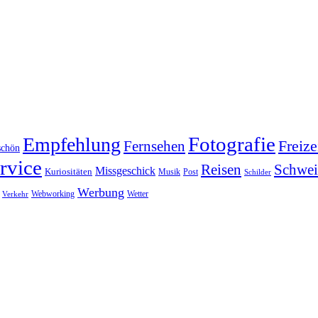
Fotografie
Empfehlung
Fernsehen
Freize
schön
rvice
Reisen
Schwei
Missgeschick
Kuriositäten
Post
Musik
Schilder
Werbung
Webworking
Wetter
Verkehr