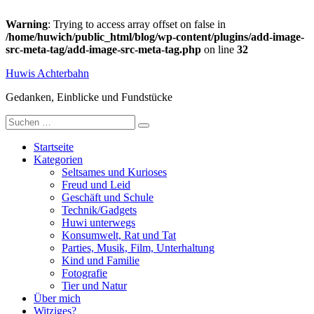
Warning
: Trying to access array offset on false in
/home/huwich/public_html/blog/wp-content/plugins/add-image-
src-meta-tag/add-image-src-meta-tag.php
on line
32
Zum
Huwis Achterbahn
Inhalt
springen
Gedanken, Einblicke und Fundstücke
Suche
nach:
Startseite
Kategorien
Seltsames und Kurioses
Freud und Leid
Geschäft und Schule
Technik/Gadgets
Huwi unterwegs
Konsumwelt, Rat und Tat
Parties, Musik, Film, Unterhaltung
Kind und Familie
Fotografie
Tier und Natur
Über mich
Witziges?