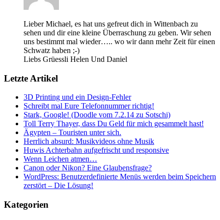
Lieber Michael, es hat uns gefreut dich in Wittenbach zu
sehen und dir eine kleine Überraschung zu geben. Wir sehen
uns bestimmt mal wieder….. wo wir dann mehr Zeit für einen
Schwatz haben ;-)
Liebs Grüessli Helen Und Daniel
Letzte Artikel
3D Printing und ein Design-Fehler
Schreibt mal Eure Telefonnummer richtig!
Stark, Google! (Doodle vom 7.2.14 zu Sotschi)
Toll Terry Thayer, dass Du Geld für mich gesammelt hast!
Ägypten – Touristen unter sich.
Herrlich absurd: Musikvideos ohne Musik
Huwis Achterbahn aufgefrischt und responsive
Wenn Leichen atmen…
Canon oder Nikon? Eine Glaubensfrage?
WordPress: Benutzerdefinierte Menüs werden beim Speichern
zerstört – Die Lösung!
Kategorien