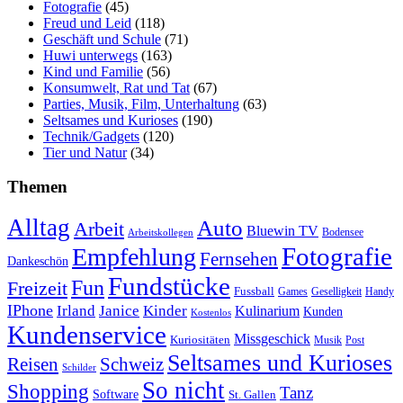
Fotografie
(45)
Freud und Leid
(118)
Geschäft und Schule
(71)
Huwi unterwegs
(163)
Kind und Familie
(56)
Konsumwelt, Rat und Tat
(67)
Parties, Musik, Film, Unterhaltung
(63)
Seltsames und Kurioses
(190)
Technik/Gadgets
(120)
Tier und Natur
(34)
Themen
Alltag
Auto
Arbeit
Bluewin TV
Bodensee
Arbeitskollegen
Fotografie
Empfehlung
Fernsehen
Dankeschön
Fundstücke
Fun
Freizeit
Fussball
Geselligkeit
Games
Handy
IPhone
Irland
Janice
Kinder
Kulinarium
Kunden
Kostenlos
Kundenservice
Missgeschick
Kuriositäten
Post
Musik
Seltsames und Kurioses
Reisen
Schweiz
Schilder
So nicht
Shopping
Tanz
Software
St. Gallen