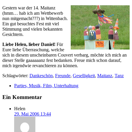
Gestern war der 14. Maitanz
(hmm… hab ich am Wettbewerb
nun mitgemacht???) in Wittenbach.
Ein gut besuchtes Fest mit viel
Stimmung und vielen bekannten
Gesichtern.
Liebe Helen, lieber Daniel!
Für
Eure liebe Überraschung, welche
sich in diesem unscheinbaren Couvert verbarg, möchte ich mich an
dieser Stelle gaaaaaanz fest bedanken. Freue mich schon darauf,
mich irgendwie revanchieren zu können.
Schlagwörter:
Dankeschön
,
Freunde
,
Geselligkeit
,
Maitanz
,
Tanz
Parties, Musik, Film, Unterhaltung
Ein Kommentar
Helen
29. Mai 2006 13:44