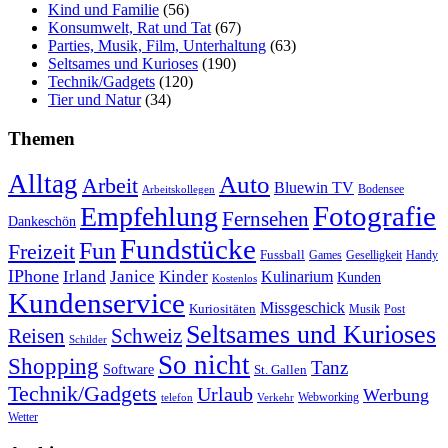
Kind und Familie
(56)
Konsumwelt, Rat und Tat
(67)
Parties, Musik, Film, Unterhaltung
(63)
Seltsames und Kurioses
(190)
Technik/Gadgets
(120)
Tier und Natur
(34)
Themen
Alltag
Auto
Arbeit
Bluewin TV
Bodensee
Arbeitskollegen
Fotografie
Empfehlung
Fernsehen
Dankeschön
Fundstücke
Fun
Freizeit
Fussball
Geselligkeit
Games
Handy
IPhone
Irland
Janice
Kinder
Kulinarium
Kunden
Kostenlos
Kundenservice
Missgeschick
Kuriositäten
Post
Musik
Seltsames und Kurioses
Reisen
Schweiz
Schilder
So nicht
Shopping
Tanz
Software
St. Gallen
Technik/Gadgets
Urlaub
Werbung
Webworking
telefon
Verkehr
Wetter