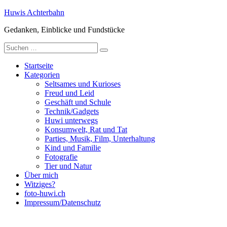
Zum
Huwis Achterbahn
Inhalt
Gedanken, Einblicke und Fundstücke
springen
Suche
nach:
Startseite
Kategorien
Seltsames und Kurioses
Freud und Leid
Geschäft und Schule
Technik/Gadgets
Huwi unterwegs
Konsumwelt, Rat und Tat
Parties, Musik, Film, Unterhaltung
Kind und Familie
Fotografie
Tier und Natur
Über mich
Witziges?
foto-huwi.ch
Impressum/Datenschutz