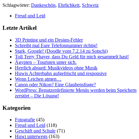
Schlagwörter:
Dankeschön
,
Ehrlichkeit
,
Schweiz
Freud und Leid
Letzte Artikel
3D Printing und ein Design-Fehler
Schreibt mal Eure Telefonnummer richtig!
Stark, Google! (Doodle vom 7.2.14 zu Sotschi)
Toll Terry Thayer, dass Du Geld für mich gesammelt hast!
Ägypten – Touristen unter sich.
Herrlich absurd: Musikvideos ohne Musik
Huwis Achterbahn aufgefrischt und responsive
Wenn Leichen atmen…
Canon oder Nikon? Eine Glaubensfrage?
WordPress: Benutzerdefinierte Menüs werden beim Speichern
zerstört – Die Lösung!
Kategorien
Fotografie
(45)
Freud und Leid
(118)
Geschäft und Schule
(71)
Huwi unterwegs
(163)