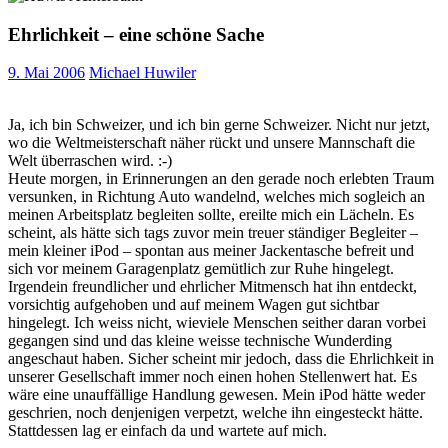
Ehrlichkeit – eine schöne Sache
9. Mai 2006
Michael Huwiler
Ja, ich bin Schweizer, und ich bin gerne Schweizer. Nicht nur jetzt,
wo die Weltmeisterschaft näher rückt und unsere Mannschaft die
Welt überraschen wird. :-)
Heute morgen, in Erinnerungen an den gerade noch erlebten Traum
versunken, in Richtung Auto wandelnd, welches mich sogleich an
meinen Arbeitsplatz begleiten sollte, ereilte mich ein Lächeln. Es
scheint, als hätte sich tags zuvor mein treuer ständiger Begleiter –
mein kleiner iPod – spontan aus meiner Jackentasche befreit und
sich vor meinem Garagenplatz gemütlich zur Ruhe hingelegt.
Irgendein freundlicher und ehrlicher Mitmensch hat ihn entdeckt,
vorsichtig aufgehoben und auf meinem Wagen gut sichtbar
hingelegt. Ich weiss nicht, wieviele Menschen seither daran vorbei
gegangen sind und das kleine weisse technische Wunderding
angeschaut haben. Sicher scheint mir jedoch, dass die Ehrlichkeit in
unserer Gesellschaft immer noch einen hohen Stellenwert hat. Es
wäre eine unauffällige Handlung gewesen. Mein iPod hätte weder
geschrien, noch denjenigen verpetzt, welche ihn eingesteckt hätte.
Stattdessen lag er einfach da und wartete auf mich.