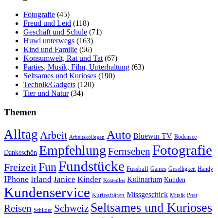
Fotografie
(45)
Freud und Leid
(118)
Geschäft und Schule
(71)
Huwi unterwegs
(163)
Kind und Familie
(56)
Konsumwelt, Rat und Tat
(67)
Parties, Musik, Film, Unterhaltung
(63)
Seltsames und Kurioses
(190)
Technik/Gadgets
(120)
Tier und Natur
(34)
Themen
Alltag
Auto
Arbeit
Bluewin TV
Bodensee
Arbeitskollegen
Fotografie
Empfehlung
Fernsehen
Dankeschön
Fundstücke
Fun
Freizeit
Fussball
Geselligkeit
Games
Handy
IPhone
Irland
Janice
Kinder
Kulinarium
Kunden
Kostenlos
Kundenservice
Missgeschick
Kuriositäten
Post
Musik
Seltsames und Kurioses
Reisen
Schweiz
Schilder