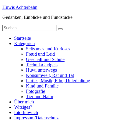
Zum
Huwis Achterbahn
Inhalt
Gedanken, Einblicke und Fundstücke
springen
Suche
nach:
Startseite
Kategorien
Seltsames und Kurioses
Freud und Leid
Geschäft und Schule
Technik/Gadgets
Huwi unterwegs
Konsumwelt, Rat und Tat
Parties, Musik, Film, Unterhaltung
Kind und Familie
Fotografie
Tier und Natur
Über mich
Witziges?
foto-huwi.ch
Impressum/Datenschutz