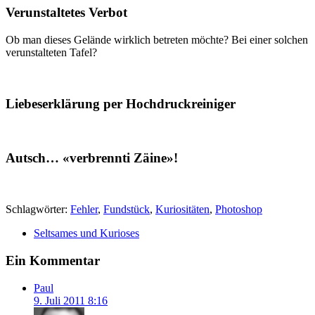
Verunstaltetes Verbot
Ob man dieses Gelände wirklich betreten möchte? Bei einer solchen
verunstalteten Tafel?
Liebeserklärung per Hochdruckreiniger
Autsch… «verbrennti Zäine»!
Schlagwörter:
Fehler
,
Fundstück
,
Kuriositäten
,
Photoshop
Seltsames und Kurioses
Ein Kommentar
Paul
9. Juli 2011 8:16