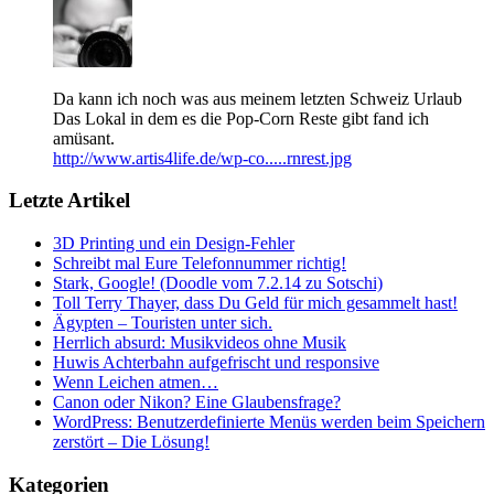
Da kann ich noch was aus meinem letzten Schweiz Urlaub
Das Lokal in dem es die Pop-Corn Reste gibt fand ich
amüsant.
http://www.artis4life.de/wp-co.....rnrest.jpg
Letzte Artikel
3D Printing und ein Design-Fehler
Schreibt mal Eure Telefonnummer richtig!
Stark, Google! (Doodle vom 7.2.14 zu Sotschi)
Toll Terry Thayer, dass Du Geld für mich gesammelt hast!
Ägypten – Touristen unter sich.
Herrlich absurd: Musikvideos ohne Musik
Huwis Achterbahn aufgefrischt und responsive
Wenn Leichen atmen…
Canon oder Nikon? Eine Glaubensfrage?
WordPress: Benutzerdefinierte Menüs werden beim Speichern
zerstört – Die Lösung!
Kategorien