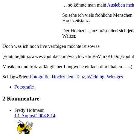
… so könnte man mein
Ausleben mein
So sehe ich viele fröhliche Menschen 
Hochzeitstanz.
Der Hochzeitstanz präsentiert sich je
Walzer.
Doch was ich noch live verfolgen möchte ist sowas:
[youtube]http://www.youtube.com/watch?v=ImBaVm7K6Do[/youtu
Musik an und trotz anfänglicher Langweile einfach durchhalten… :-)
Schlagwörter:
Fotografie
,
Hochzeiten
,
Tanz
,
Wedding
,
Witziges
Fotografie
2 Kommentare
Fredy Hofmann
13. August 2008 8:14