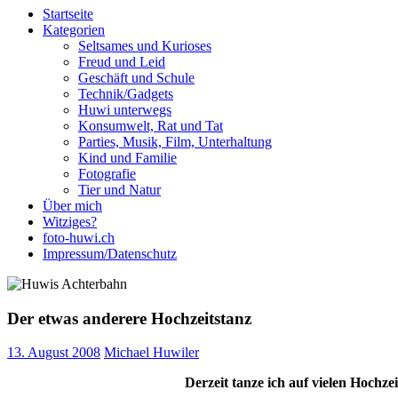
Startseite
Kategorien
Seltsames und Kurioses
Freud und Leid
Geschäft und Schule
Technik/Gadgets
Huwi unterwegs
Konsumwelt, Rat und Tat
Parties, Musik, Film, Unterhaltung
Kind und Familie
Fotografie
Tier und Natur
Über mich
Witziges?
foto-huwi.ch
Impressum/Datenschutz
Der etwas anderere Hochzeitstanz
13. August 2008
Michael Huwiler
Derzeit tanze ich auf vielen Hochz