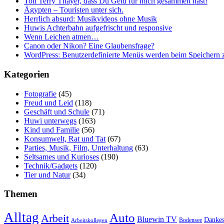
Toll Terry Thayer, dass Du Geld für mich gesammelt hast!
Ägypten – Touristen unter sich.
Herrlich absurd: Musikvideos ohne Musik
Huwis Achterbahn aufgefrischt und responsive
Wenn Leichen atmen…
Canon oder Nikon? Eine Glaubensfrage?
WordPress: Benutzerdefinierte Menüs werden beim Speichern z
Kategorien
Fotografie
(45)
Freud und Leid
(118)
Geschäft und Schule
(71)
Huwi unterwegs
(163)
Kind und Familie
(56)
Konsumwelt, Rat und Tat
(67)
Parties, Musik, Film, Unterhaltung
(63)
Seltsames und Kurioses
(190)
Technik/Gadgets
(120)
Tier und Natur
(34)
Themen
Alltag
Auto
Arbeit
Bluewin TV
Danke
Bodensee
Arbeitskollegen