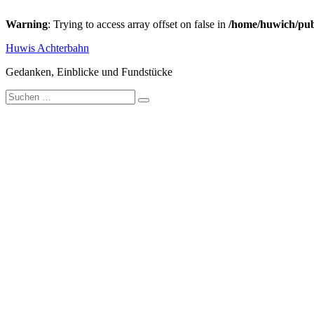
Warning
: Trying to access array offset on false in
/home/huwich/pub
Zum
Huwis Achterbahn
Inhalt
springen
Gedanken, Einblicke und Fundstücke
Suche
nach: