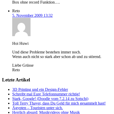
Box ohne record Funktion….
Reto
5. November 2009 13:32
Hoi Huwi
Und diese Probleme bestehen immer noch.
Wenn auch nicht so stark aber schon ab und zu störend.
Liebe Grüsse
Reto
Letzte Artikel
3D Printing und ein Design-Fehler
Schreibt mal Eure Telefonnummer richtig!
Stark, Google! (Doodle vom 7.2.14 zu Sotschi)
Toll Terry Thayer, dass Du Geld für mich gesammelt hast!
Ägypten – Touristen unter sich.
Herrlich absurd: Musikvideos ohne Musik