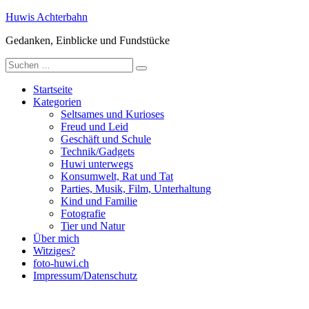
Zum
Huwis Achterbahn
Inhalt
Gedanken, Einblicke und Fundstücke
springen
Suche
nach:
Startseite
Kategorien
Seltsames und Kurioses
Freud und Leid
Geschäft und Schule
Technik/Gadgets
Huwi unterwegs
Konsumwelt, Rat und Tat
Parties, Musik, Film, Unterhaltung
Kind und Familie
Fotografie
Tier und Natur
Über mich
Witziges?
foto-huwi.ch
Impressum/Datenschutz