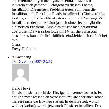
die Telefonleitungen nicht ganz so einfach ist, das hat
Bluewin auch gemerkt. Uebrigens zu diesem Thema,
Installation: Die meisten Probleme treten auf, wenn die
Installtion nicht First Line Ready installiert ist.(Eine verdrillte
Leitung vom ET-Anschlusskasten zu dir in die Wohung)Viele
Installateure denken, es läuft ja auch ohne. Jedoch gibt dies
die meisten Probleme. Also dies müsste man bei dir mal
überprüfen.Da wir selber BluewinTV für die Swisscom
installieren, kann ich dir behilflich sein.Melde dich einfach bei
mir.
Gruss
Fredy Hofmann
A Gachnang
23. Dezember 2007 23:23
Hallo Huwi
Da bist du sicher nicht der Einzige. Ich kenne das auch. Es
hat sich zwar wesentlich verbessert, musste aber auch schon
mehrere male die Box neu starten. In dem Gebiet, wo ich
wohne(Aadorf), wurde jetzt auch Glasfaser installiert. Das