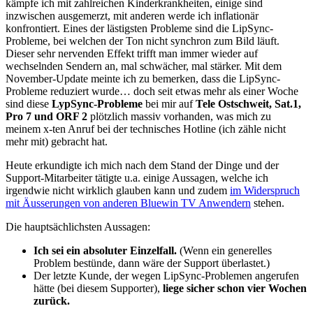
kämpfe ich mit zahlreichen Kinderkrankheiten, einige sind
inzwischen ausgemerzt, mit anderen werde ich inflationär
konfrontiert. Eines der lästigsten Probleme sind die LipSync-
Probleme, bei welchen der Ton nicht synchron zum Bild läuft.
Dieser sehr nervenden Effekt trifft man immer wieder auf
wechselnden Sendern an, mal schwächer, mal stärker. Mit dem
November-Update meinte ich zu bemerken, dass die LipSync-
Probleme reduziert wurde… doch seit etwas mehr als einer Woche
sind diese
LypSync-Probleme
bei mir auf
Tele Ostschweit, Sat.1,
Pro 7 und ORF 2
plötzlich massiv vorhanden, was mich zu
meinem x-ten Anruf bei der technisches Hotline (ich zähle nicht
mehr mit) gebracht hat.
Heute erkundigte ich mich nach dem Stand der Dinge und der
Support-Mitarbeiter tätigte u.a. einige Aussagen, welche ich
irgendwie nicht wirklich glauben kann und zudem
im Widerspruch
mit Äusserungen von anderen Bluewin TV Anwendern
stehen.
Die hauptsächlichsten Aussagen:
Ich sei ein absoluter Einzelfall.
(Wenn ein generelles
Problem bestünde, dann wäre der Support überlastet.)
Der letzte Kunde, der wegen LipSync-Problemen angerufen
hätte (bei diesem Supporter),
liege sicher schon vier Wochen
zurück.