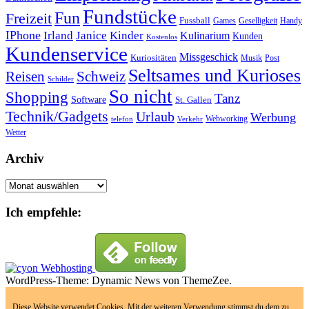
Fundstücke
Fun
Freizeit
Fussball
Geselligkeit
Games
Handy
IPhone
Irland
Janice
Kinder
Kulinarium
Kunden
Kostenlos
Kundenservice
Missgeschick
Kuriositäten
Post
Musik
Seltsames und Kurioses
Reisen
Schweiz
Schilder
So nicht
Shopping
Tanz
Software
St. Gallen
Technik/Gadgets
Urlaub
Werbung
Webworking
telefon
Verkehr
Wetter
Archiv
Archiv
Ich empfehle:
WordPress-Theme: Dynamic News von ThemeZee.
Diese Website verwendet Cookies. Mit der weiteren Verwendung stimmst du dem zu.