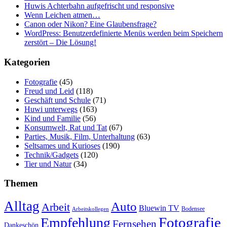
Huwis Achterbahn aufgefrischt und responsive
Wenn Leichen atmen…
Canon oder Nikon? Eine Glaubensfrage?
WordPress: Benutzerdefinierte Menüs werden beim Speichern
zerstört – Die Lösung!
Kategorien
Fotografie
(45)
Freud und Leid
(118)
Geschäft und Schule
(71)
Huwi unterwegs
(163)
Kind und Familie
(56)
Konsumwelt, Rat und Tat
(67)
Parties, Musik, Film, Unterhaltung
(63)
Seltsames und Kurioses
(190)
Technik/Gadgets
(120)
Tier und Natur
(34)
Themen
Alltag
Auto
Arbeit
Bluewin TV
Bodensee
Arbeitskollegen
Fotografie
Empfehlung
Fernsehen
Dankeschön