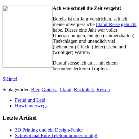
Ach wie schnell die Zeit vergeht!
Bereits ist ein Jahr verstrichen, seit ich
meine unvergessliche
Irland-Reise
gebucht
habe. Dieses eine Jahr war voller
Überraschungen, einigen (schmerzhaften)
Tiefschlägen und unendlich viel
(heilendem) Glück, (tiefer) Liebe und
(wohliger) Wärme.
Darauf stosse ich an… mit einem
besonders leckeren Tröpfen.
Slàinte!
Schlagwörter:
Bier
,
Guiness
,
Irland
,
Rückblick
,
Reisen
Freud und Leid
Huwi unterwegs
Letzte Artikel
3D Printing und ein Design-Fehler
Schreibt mal Eure Telefonnummer richtig!