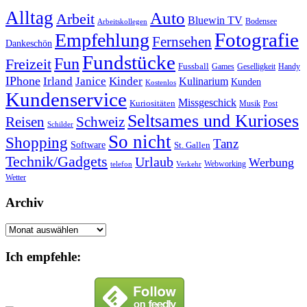
Alltag
Auto
Arbeit
Bluewin TV
Bodensee
Arbeitskollegen
Fotografie
Empfehlung
Fernsehen
Dankeschön
Fundstücke
Fun
Freizeit
Fussball
Geselligkeit
Games
Handy
IPhone
Irland
Janice
Kinder
Kulinarium
Kunden
Kostenlos
Kundenservice
Missgeschick
Kuriositäten
Post
Musik
Seltsames und Kurioses
Reisen
Schweiz
Schilder
So nicht
Shopping
Tanz
Software
St. Gallen
Technik/Gadgets
Urlaub
Werbung
Webworking
telefon
Verkehr
Wetter
Archiv
Archiv
Ich empfehle: