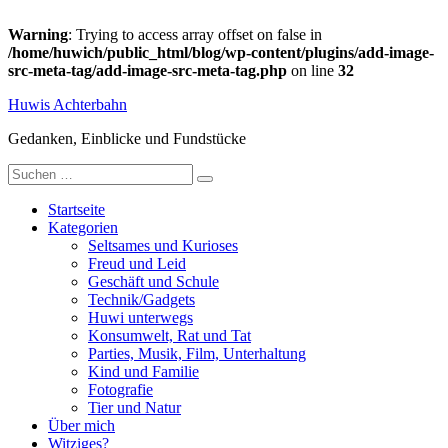
Warning
: Trying to access array offset on false in
/home/huwich/public_html/blog/wp-content/plugins/add-image-
src-meta-tag/add-image-src-meta-tag.php
on line
32
Zum
Huwis Achterbahn
Inhalt
springen
Gedanken, Einblicke und Fundstücke
Suche
nach:
Startseite
Kategorien
Seltsames und Kurioses
Freud und Leid
Geschäft und Schule
Technik/Gadgets
Huwi unterwegs
Konsumwelt, Rat und Tat
Parties, Musik, Film, Unterhaltung
Kind und Familie
Fotografie
Tier und Natur
Über mich
Witziges?