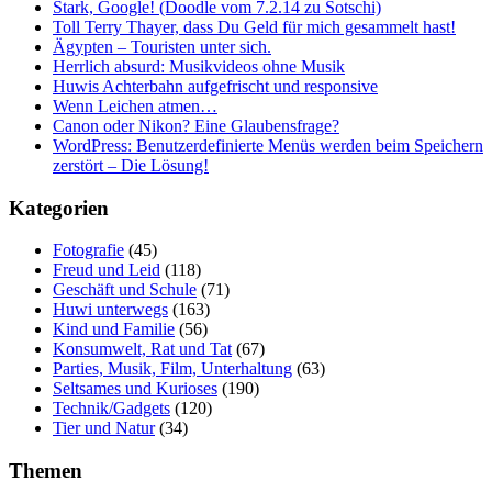
Stark, Google! (Doodle vom 7.2.14 zu Sotschi)
Toll Terry Thayer, dass Du Geld für mich gesammelt hast!
Ägypten – Touristen unter sich.
Herrlich absurd: Musikvideos ohne Musik
Huwis Achterbahn aufgefrischt und responsive
Wenn Leichen atmen…
Canon oder Nikon? Eine Glaubensfrage?
WordPress: Benutzerdefinierte Menüs werden beim Speichern
zerstört – Die Lösung!
Kategorien
Fotografie
(45)
Freud und Leid
(118)
Geschäft und Schule
(71)
Huwi unterwegs
(163)
Kind und Familie
(56)
Konsumwelt, Rat und Tat
(67)
Parties, Musik, Film, Unterhaltung
(63)
Seltsames und Kurioses
(190)
Technik/Gadgets
(120)
Tier und Natur
(34)
Themen