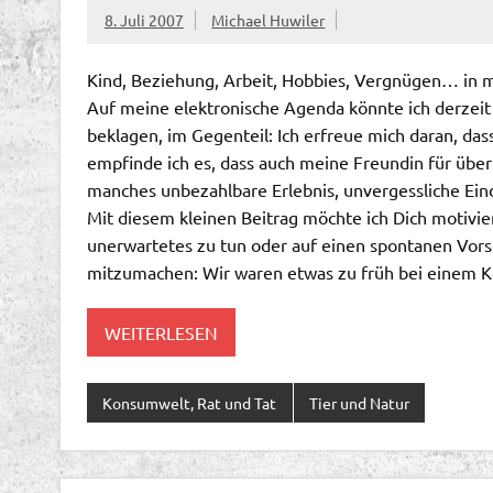
8. Juli 2007
Michael Huwiler
Kind, Beziehung, Arbeit, Hobbies, Vergnügen… in
Auf meine elektronische Agenda könnte ich derzeit k
beklagen, im Gegenteil: Ich erfreue mich daran, das
empfinde ich es, dass auch meine Freundin für überr
manches unbezahlbare Erlebnis, unvergessliche Ei
Mit diesem kleinen Beitrag möchte ich Dich motivie
unerwartetes zu tun oder auf einen spontanen Vors
mitzumachen: Wir waren etwas zu früh bei einem K
WEITERLESEN
Konsumwelt, Rat und Tat
Tier und Natur