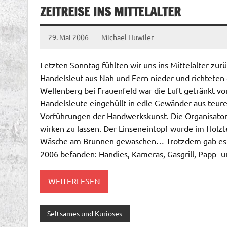
ZEITREISE INS MITTELALTER
29. Mai 2006
Michael Huwiler
Letzten Sonntag fühlten wir uns ins Mittelalter zur
Handelsleut aus Nah und Fern nieder und richteten 
Wellenberg bei Frauenfeld war die Luft getränkt vo
Handelsleute eingehüllt in edle Gewänder aus teure
Vorführungen der Handwerkskunst. Die Organisator
wirken zu lassen. Der Linseneintopf wurde im Holzte
Wäsche am Brunnen gewaschen… Trotzdem gab es a
2006 befanden: Handies, Kameras, Gasgrill, Papp- un
WEITERLESEN
Seltsames und Kurioses