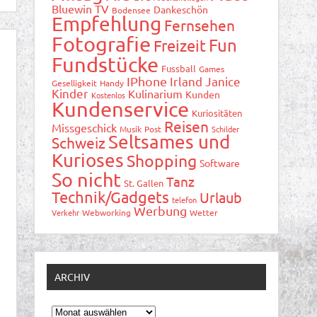
Bluewin TV
Dankeschön
Bodensee
Empfehlung
Fernsehen
Fotografie
Fun
Freizeit
Fundstücke
Fussball
Games
IPhone
Irland
Janice
Geselligkeit
Handy
Kinder
Kulinarium
Kunden
Kostenlos
Kundenservice
Kuriositäten
Reisen
Missgeschick
Musik
Post
Schilder
Seltsames und
Schweiz
Kurioses
Shopping
Software
So nicht
Tanz
St. Gallen
Technik/Gadgets
Urlaub
telefon
Werbung
Verkehr
Webworking
Wetter
ARCHIV
Archiv