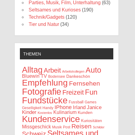
Parties, Musik, Film, Unterhaltung
(63)
Seltsames und Kurioses
(190)
Technik/Gadgets
(120)
Tier und Natur
(34)
THEMEN
Alltag
Auto
Arbeit
Arbeitskollegen
Bluewin TV
Dankeschön
Bodensee
Empfehlung
Fernsehen
Fotografie
Fun
Freizeit
Fundstücke
Fussball
Games
IPhone
Irland
Janice
Geselligkeit
Handy
Kinder
Kulinarium
Kunden
Kostenlos
Kundenservice
Kuriositäten
Reisen
Missgeschick
Musik
Post
Schilder
Seltsames und
Schweiz