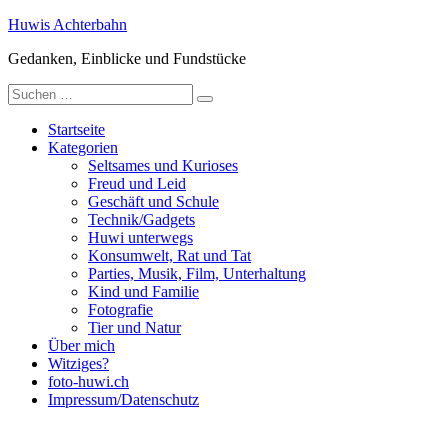
Zum
Huwis Achterbahn
Inhalt
Gedanken, Einblicke und Fundstücke
springen
Suche
nach:
Startseite
Kategorien
Seltsames und Kurioses
Freud und Leid
Geschäft und Schule
Technik/Gadgets
Huwi unterwegs
Konsumwelt, Rat und Tat
Parties, Musik, Film, Unterhaltung
Kind und Familie
Fotografie
Tier und Natur
Über mich
Witziges?
foto-huwi.ch
Impressum/Datenschutz