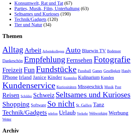
Konsumwelt, Rat und Tat
(67)
Parties, Musik, Film, Unterhaltung
(63)
Seltsames und Kurioses
(190)
Technik/Gadgets
(120)
Tier und Natur
(34)
Themen
Alltag
Auto
Arbeit
Bluewin TV
Bodensee
Arbeitskollegen
Fotografie
Empfehlung
Fernsehen
Dankeschön
Fundstücke
Fun
Freizeit
Fussball
Geselligkeit
Games
Handy
IPhone
Irland
Janice
Kinder
Kulinarium
Kunden
Kostenlos
Kundenservice
Missgeschick
Kuriositäten
Post
Musik
Seltsames und Kurioses
Reisen
Schweiz
Schilder
So nicht
Shopping
Tanz
Software
St. Gallen
Technik/Gadgets
Urlaub
Werbung
Webworking
telefon
Verkehr
Wetter
Archiv