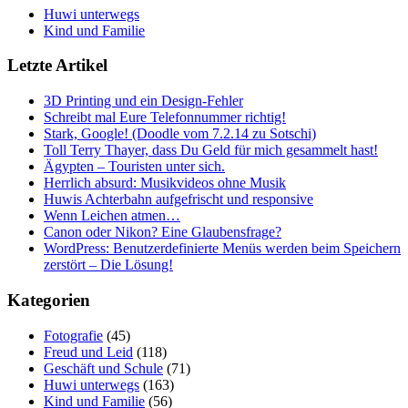
Huwi unterwegs
Kind und Familie
Letzte Artikel
3D Printing und ein Design-Fehler
Schreibt mal Eure Telefonnummer richtig!
Stark, Google! (Doodle vom 7.2.14 zu Sotschi)
Toll Terry Thayer, dass Du Geld für mich gesammelt hast!
Ägypten – Touristen unter sich.
Herrlich absurd: Musikvideos ohne Musik
Huwis Achterbahn aufgefrischt und responsive
Wenn Leichen atmen…
Canon oder Nikon? Eine Glaubensfrage?
WordPress: Benutzerdefinierte Menüs werden beim Speichern
zerstört – Die Lösung!
Kategorien
Fotografie
(45)
Freud und Leid
(118)
Geschäft und Schule
(71)
Huwi unterwegs
(163)
Kind und Familie
(56)