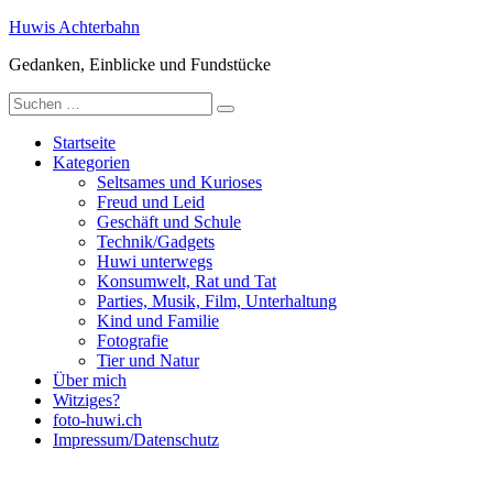
Zum
Huwis Achterbahn
Inhalt
Gedanken, Einblicke und Fundstücke
springen
Suche
nach:
Startseite
Kategorien
Seltsames und Kurioses
Freud und Leid
Geschäft und Schule
Technik/Gadgets
Huwi unterwegs
Konsumwelt, Rat und Tat
Parties, Musik, Film, Unterhaltung
Kind und Familie
Fotografie
Tier und Natur
Über mich
Witziges?
foto-huwi.ch
Impressum/Datenschutz