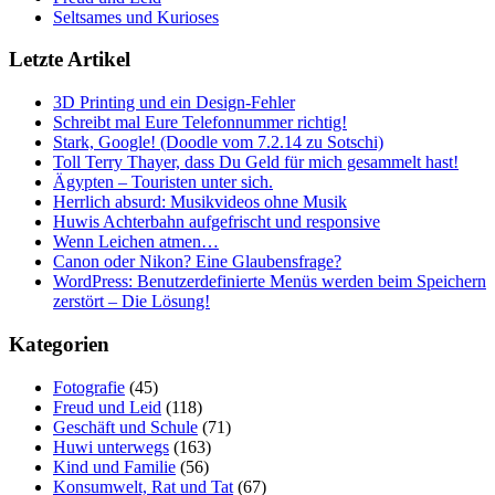
Seltsames und Kurioses
Letzte Artikel
3D Printing und ein Design-Fehler
Schreibt mal Eure Telefonnummer richtig!
Stark, Google! (Doodle vom 7.2.14 zu Sotschi)
Toll Terry Thayer, dass Du Geld für mich gesammelt hast!
Ägypten – Touristen unter sich.
Herrlich absurd: Musikvideos ohne Musik
Huwis Achterbahn aufgefrischt und responsive
Wenn Leichen atmen…
Canon oder Nikon? Eine Glaubensfrage?
WordPress: Benutzerdefinierte Menüs werden beim Speichern
zerstört – Die Lösung!
Kategorien
Fotografie
(45)
Freud und Leid
(118)
Geschäft und Schule
(71)
Huwi unterwegs
(163)
Kind und Familie
(56)
Konsumwelt, Rat und Tat
(67)