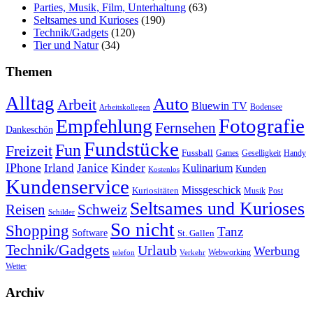
Parties, Musik, Film, Unterhaltung
(63)
Seltsames und Kurioses
(190)
Technik/Gadgets
(120)
Tier und Natur
(34)
Themen
Alltag
Auto
Arbeit
Bluewin TV
Bodensee
Arbeitskollegen
Fotografie
Empfehlung
Fernsehen
Dankeschön
Fundstücke
Fun
Freizeit
Fussball
Geselligkeit
Games
Handy
IPhone
Irland
Janice
Kinder
Kulinarium
Kunden
Kostenlos
Kundenservice
Missgeschick
Kuriositäten
Post
Musik
Seltsames und Kurioses
Reisen
Schweiz
Schilder
So nicht
Shopping
Tanz
Software
St. Gallen
Technik/Gadgets
Urlaub
Werbung
Webworking
telefon
Verkehr
Wetter
Archiv