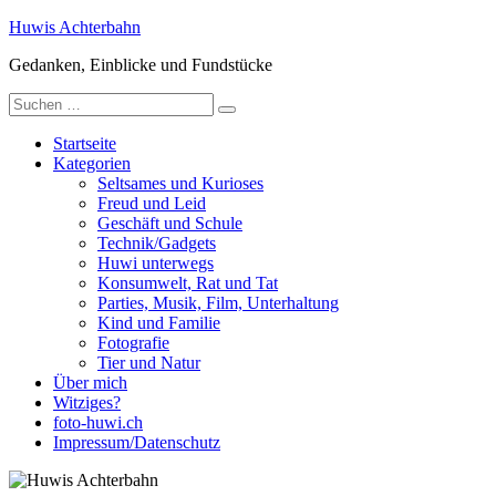
Zum
Huwis Achterbahn
Inhalt
Gedanken, Einblicke und Fundstücke
springen
Suche
nach:
Startseite
Kategorien
Seltsames und Kurioses
Freud und Leid
Geschäft und Schule
Technik/Gadgets
Huwi unterwegs
Konsumwelt, Rat und Tat
Parties, Musik, Film, Unterhaltung
Kind und Familie
Fotografie
Tier und Natur
Über mich
Witziges?
foto-huwi.ch
Impressum/Datenschutz