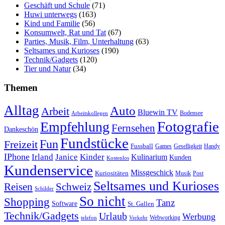
Geschäft und Schule
(71)
Huwi unterwegs
(163)
Kind und Familie
(56)
Konsumwelt, Rat und Tat
(67)
Parties, Musik, Film, Unterhaltung
(63)
Seltsames und Kurioses
(190)
Technik/Gadgets
(120)
Tier und Natur
(34)
Themen
Alltag
Auto
Arbeit
Bluewin TV
Bodensee
Arbeitskollegen
Fotografie
Empfehlung
Fernsehen
Dankeschön
Fundstücke
Fun
Freizeit
Fussball
Geselligkeit
Games
Handy
IPhone
Irland
Janice
Kinder
Kulinarium
Kunden
Kostenlos
Kundenservice
Missgeschick
Kuriositäten
Post
Musik
Seltsames und Kurioses
Reisen
Schweiz
Schilder
So nicht
Shopping
Tanz
Software
St. Gallen
Technik/Gadgets
Urlaub
Werbung
Webworking
telefon
Verkehr