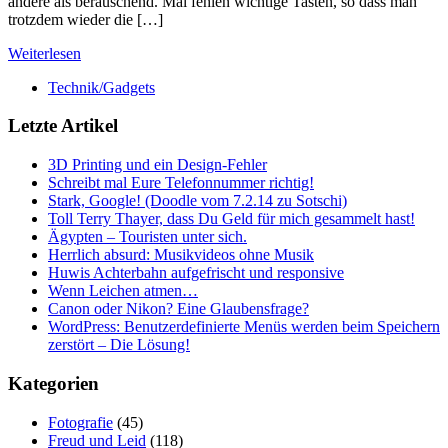
andere als berauschend. Mal fehlen wichtige Tasten, so dass man
trotzdem wieder die […]
Weiterlesen
Technik/Gadgets
Letzte Artikel
3D Printing und ein Design-Fehler
Schreibt mal Eure Telefonnummer richtig!
Stark, Google! (Doodle vom 7.2.14 zu Sotschi)
Toll Terry Thayer, dass Du Geld für mich gesammelt hast!
Ägypten – Touristen unter sich.
Herrlich absurd: Musikvideos ohne Musik
Huwis Achterbahn aufgefrischt und responsive
Wenn Leichen atmen…
Canon oder Nikon? Eine Glaubensfrage?
WordPress: Benutzerdefinierte Menüs werden beim Speichern
zerstört – Die Lösung!
Kategorien
Fotografie
(45)
Freud und Leid
(118)