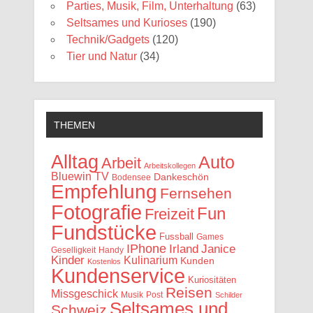
Parties, Musik, Film, Unterhaltung
(63)
Seltsames und Kurioses
(190)
Technik/Gadgets
(120)
Tier und Natur
(34)
THEMEN
Alltag
Auto
Arbeit
Arbeitskollegen
Bluewin TV
Dankeschön
Bodensee
Empfehlung
Fernsehen
Fotografie
Fun
Freizeit
Fundstücke
Fussball
Games
IPhone
Irland
Janice
Geselligkeit
Handy
Kinder
Kulinarium
Kunden
Kostenlos
Kundenservice
Kuriositäten
Reisen
Missgeschick
Musik
Post
Schilder
Seltsames und
Schweiz