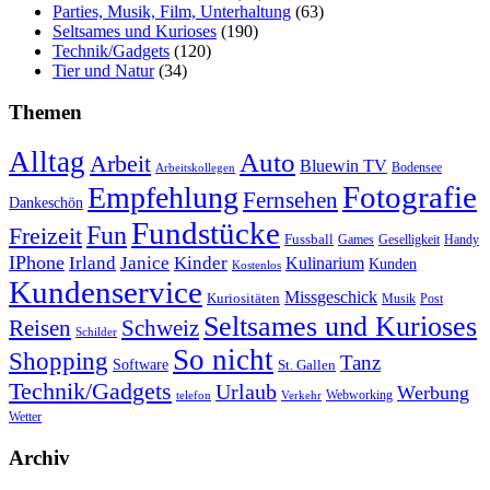
Parties, Musik, Film, Unterhaltung
(63)
Seltsames und Kurioses
(190)
Technik/Gadgets
(120)
Tier und Natur
(34)
Themen
Alltag
Auto
Arbeit
Bluewin TV
Bodensee
Arbeitskollegen
Fotografie
Empfehlung
Fernsehen
Dankeschön
Fundstücke
Fun
Freizeit
Fussball
Geselligkeit
Games
Handy
IPhone
Irland
Janice
Kinder
Kulinarium
Kunden
Kostenlos
Kundenservice
Missgeschick
Kuriositäten
Post
Musik
Seltsames und Kurioses
Reisen
Schweiz
Schilder
So nicht
Shopping
Tanz
Software
St. Gallen
Technik/Gadgets
Urlaub
Werbung
Webworking
telefon
Verkehr
Wetter
Archiv