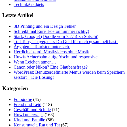
Technik/Gadgets
Letzte Artikel
3D Printing und ein Design-Fehler
Schreibt mal Eure Telefonnummer richtig!
Stark, Google! (Doodle vom 7.2.14 zu Sotschi)
Toll Terry Thayer, dass Du Geld für mich gesammelt hast!
Ägypten – Touristen unter sich.
Herrlich absurd: Musikvideos ohne Musik
Huwis Achterbahn aufgefrischt und responsive
Wenn Leichen atmen…
Canon oder Nikon? Eine Glaubensfrage?
WordPress: Benutzerdefinierte Menüs werden beim Speichern
zerstört – Die Lösung!
Kategorien
Fotografie
(45)
Freud und Leid
(118)
Geschäft und Schule
(71)
Huwi unterwegs
(163)
Kind und Familie
(56)
Konsumwelt, Rat und Tat
(67)