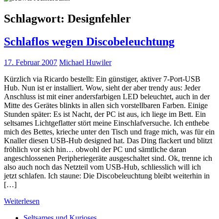
Schlagwort:
Designfehler
Schlaflos wegen Discobeleuchtung
17. Februar 2007
Michael Huwiler
Kürzlich via Ricardo bestellt: Ein günstiger, aktiver 7-Port-USB
Hub. Nun ist er installiert. Wow, sieht der aber trendy aus: Jeder
Anschluss ist mit einer andersfarbigen LED beleuchtet, auch in der
Mitte des Gerätes blinkts in allen sich vorstellbaren Farben. Einige
Stunden später: Es ist Nacht, der PC ist aus, ich liege im Bett. Ein
seltsames Lichtgeflatter stört meine Einschlafversuche. Ich enthebe
mich des Bettes, krieche unter den Tisch und frage mich, was für ein
Knaller diesen USB-Hub designed hat. Das Ding flackert und blitzt
fröhlich vor sich hin… obwohl der PC und sämtliche daran
angeschlossenen Peripheriegeräte ausgeschaltet sind. Ok, trenne ich
also auch noch das Netzteil vom USB-Hub, schliesslich will ich
jetzt schlafen. Ich staune: Die Discobeleuchtung bleibt weiterhin in
[…]
Weiterlesen
Seltsames und Kurioses