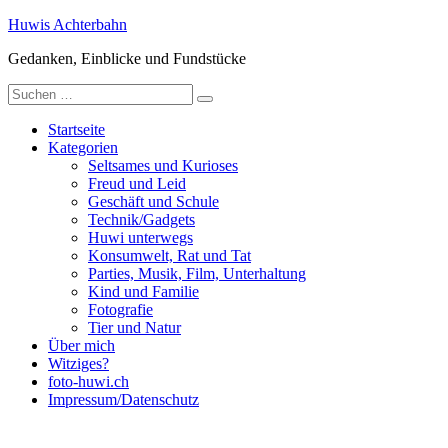
Zum
Huwis Achterbahn
Inhalt
Gedanken, Einblicke und Fundstücke
springen
Suche
nach:
Startseite
Kategorien
Seltsames und Kurioses
Freud und Leid
Geschäft und Schule
Technik/Gadgets
Huwi unterwegs
Konsumwelt, Rat und Tat
Parties, Musik, Film, Unterhaltung
Kind und Familie
Fotografie
Tier und Natur
Über mich
Witziges?
foto-huwi.ch
Impressum/Datenschutz