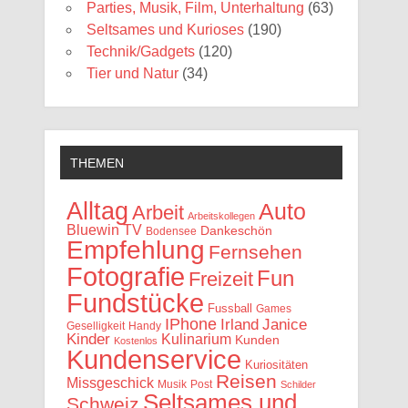
Parties, Musik, Film, Unterhaltung
(63)
Seltsames und Kurioses
(190)
Technik/Gadgets
(120)
Tier und Natur
(34)
THEMEN
Alltag
Auto
Arbeit
Arbeitskollegen
Bluewin TV
Dankeschön
Bodensee
Empfehlung
Fernsehen
Fotografie
Fun
Freizeit
Fundstücke
Fussball
Games
IPhone
Irland
Janice
Geselligkeit
Handy
Kinder
Kulinarium
Kunden
Kostenlos
Kundenservice
Kuriositäten
Reisen
Missgeschick
Musik
Post
Schilder
Seltsames und
Schweiz