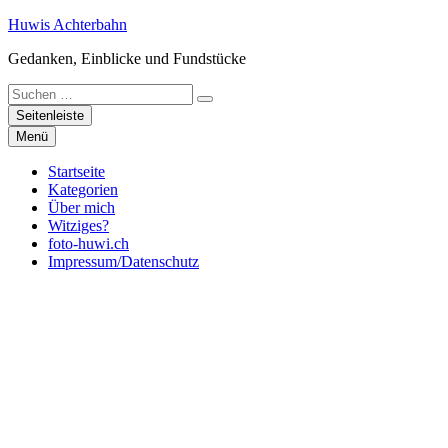
Zum
Huwis Achterbahn
Inhalt
Gedanken, Einblicke und Fundstücke
springen
Suche
nach:
Seitenleiste
Menü
Startseite
Kategorien
Über mich
Witziges?
foto-huwi.ch
Impressum/Datenschutz