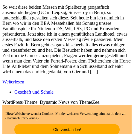
So weit diese beiden Messen mit Spielbezug geografisch
auseinanderliegen (GC in Leipzig, SuisseToy in Bern), so
unterschiedlich gestalten sich diese. Seit heute bin ich nämlich in
Bern wo wir in den BEA Messehallen bis Sonntag unsere
Familienspiele für Nintendo DS, Wii, PS3, PC und Konsorten
präsentieren. Jetzt sitze ich in einem gemütlichen Landhotel, etwas
ausserhalb, und lasse den ersten Messetag révue passieren. Mein
erstes Fazit: In Bern geht es ganz klischeehaft alles etwas ruhiger
und stressfreier zu und her. Die Besucher haben und nehmen sich
Zeit um die Games anzuspielen, Fragen werden gerne gestellt und
wenn man dem Vater ein Ferrari-Poster, dem Töchterchen ein Horse
Life-Aufkleber und dem Sohnemann ein Schlüsselband schenkt
wird einem das ehrlich gedankt, von Gier und […]
Weiterlesen
Geschäft und Schule
WordPress-Theme: Dynamic News von ThemeZee.
Diese Website verwendet Cookies. Mit der weiteren Verwendung stimmst du dem zu.
(Datenschutzerklärung)
Ok, verstanden!