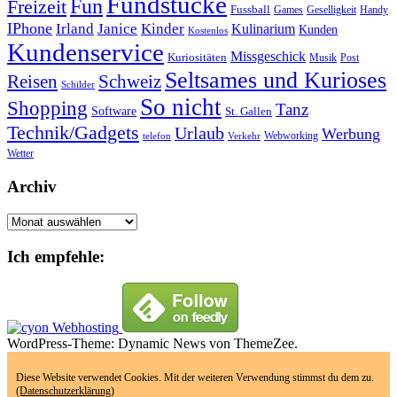
Fundstücke
Fun
Freizeit
Fussball
Geselligkeit
Games
Handy
IPhone
Irland
Janice
Kinder
Kulinarium
Kunden
Kostenlos
Kundenservice
Missgeschick
Kuriositäten
Post
Musik
Seltsames und Kurioses
Reisen
Schweiz
Schilder
So nicht
Shopping
Tanz
Software
St. Gallen
Technik/Gadgets
Urlaub
Werbung
Webworking
telefon
Verkehr
Wetter
Archiv
Archiv
Ich empfehle:
WordPress-Theme: Dynamic News von ThemeZee.
Diese Website verwendet Cookies. Mit der weiteren Verwendung stimmst du dem zu.
(Datenschutzerklärung)