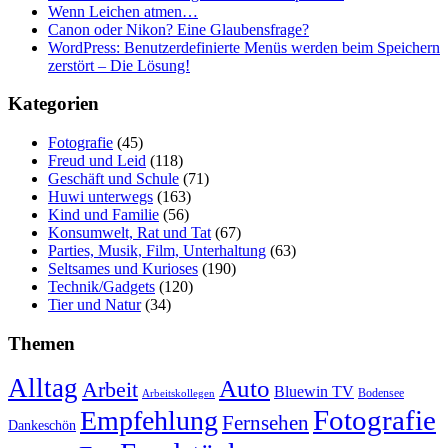
Wenn Leichen atmen…
Canon oder Nikon? Eine Glaubensfrage?
WordPress: Benutzerdefinierte Menüs werden beim Speichern
zerstört – Die Lösung!
Kategorien
Fotografie
(45)
Freud und Leid
(118)
Geschäft und Schule
(71)
Huwi unterwegs
(163)
Kind und Familie
(56)
Konsumwelt, Rat und Tat
(67)
Parties, Musik, Film, Unterhaltung
(63)
Seltsames und Kurioses
(190)
Technik/Gadgets
(120)
Tier und Natur
(34)
Themen
Alltag
Auto
Arbeit
Bluewin TV
Bodensee
Arbeitskollegen
Fotografie
Empfehlung
Fernsehen
Dankeschön