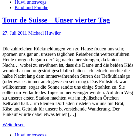
Huwi unterwegs
Kind und Familie
Tour de Suisse – Unser vierter Tag
27. Juli 2011
Michael Huwiler
Die zahlreichen Rückmeldungen von zu Hause freuen uns sehr,
spornen uns gar an, unseren täglichen Reisebericht weiterzuführen.
Heute morgen begann der Tag nach einer strengen, da lauten
Nacht… wobei zu erwähnen ist, dass die Dame und die beiden Kids
wunderbar und ungestört geschlafen hatten. Ich jedoch horchte die
halbe Nacht lang dem immerwährenden Surren der Tiefkühlanlage
(oder was es immer auch gewesen sein mag). Das Frühstück war
willkommen, sogar die Sonne sandte uns einige Strahlen zu. Sie
sollten im Verlaufe des Tages immer weniger werden. Auf dem Weg
zu unserer ersten Station machten wir im idyllischen Örtchen
Iseltwald halt… im kleinen Dorfladen rüsteten wir uns mit Brot,
Käse und Getränk für unsere bevorstehende Wanderung. Der
Einkauf wurde dabei etwas teurer […]
Weiterlesen
Huwi unterwegs