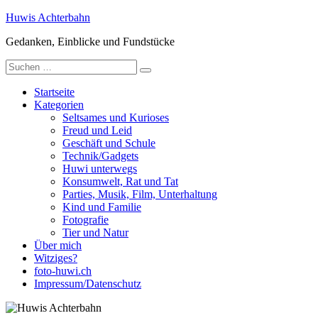
Zum
Huwis Achterbahn
Inhalt
Gedanken, Einblicke und Fundstücke
springen
Suche
nach:
Startseite
Kategorien
Seltsames und Kurioses
Freud und Leid
Geschäft und Schule
Technik/Gadgets
Huwi unterwegs
Konsumwelt, Rat und Tat
Parties, Musik, Film, Unterhaltung
Kind und Familie
Fotografie
Tier und Natur
Über mich
Witziges?
foto-huwi.ch
Impressum/Datenschutz