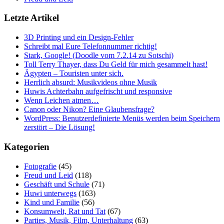
Letzte Artikel
3D Printing und ein Design-Fehler
Schreibt mal Eure Telefonnummer richtig!
Stark, Google! (Doodle vom 7.2.14 zu Sotschi)
Toll Terry Thayer, dass Du Geld für mich gesammelt hast!
Ägypten – Touristen unter sich.
Herrlich absurd: Musikvideos ohne Musik
Huwis Achterbahn aufgefrischt und responsive
Wenn Leichen atmen…
Canon oder Nikon? Eine Glaubensfrage?
WordPress: Benutzerdefinierte Menüs werden beim Speichern
zerstört – Die Lösung!
Kategorien
Fotografie
(45)
Freud und Leid
(118)
Geschäft und Schule
(71)
Huwi unterwegs
(163)
Kind und Familie
(56)
Konsumwelt, Rat und Tat
(67)
Parties, Musik, Film, Unterhaltung
(63)