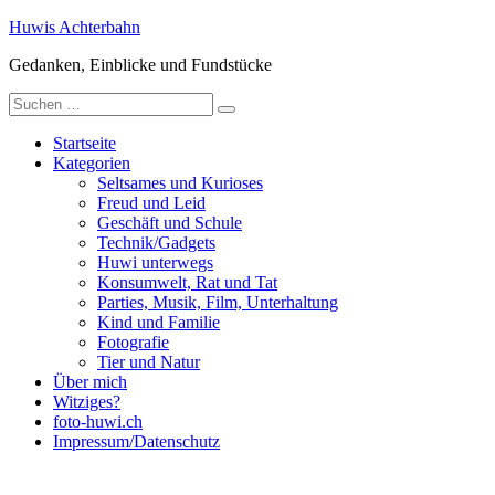
Zum
Huwis Achterbahn
Inhalt
Gedanken, Einblicke und Fundstücke
springen
Suche
nach:
Startseite
Kategorien
Seltsames und Kurioses
Freud und Leid
Geschäft und Schule
Technik/Gadgets
Huwi unterwegs
Konsumwelt, Rat und Tat
Parties, Musik, Film, Unterhaltung
Kind und Familie
Fotografie
Tier und Natur
Über mich
Witziges?
foto-huwi.ch
Impressum/Datenschutz