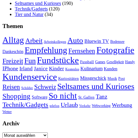
Seltsames und Kurioses
(190)
Technik/Gadgets
(120)
Tier und Natur
(34)
Themen
Alltag
Auto
Arbeit
Bluewin TV
Bodensee
Arbeitskollegen
Fotografie
Empfehlung
Fernsehen
Dankeschön
Fundstücke
Fun
Freizeit
Fussball
Geselligkeit
Games
Handy
IPhone
Irland
Janice
Kinder
Kulinarium
Kunden
Kostenlos
Kundenservice
Missgeschick
Kuriositäten
Post
Musik
Seltsames und Kurioses
Reisen
Schweiz
Schilder
So nicht
Shopping
Tanz
Software
St. Gallen
Technik/Gadgets
Urlaub
Werbung
Webworking
telefon
Verkehr
Wetter
Archiv
Archiv