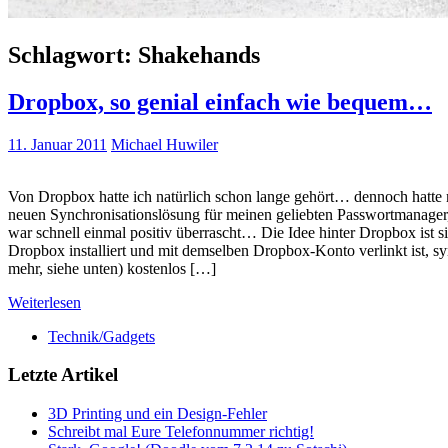
Schlagwort:
Shakehands
Dropbox, so genial einfach wie bequem…
11. Januar 2011
Michael Huwiler
Von Dropbox hatte ich natürlich schon lange gehört… dennoch hatte m
neuen Synchronisationslösung für meinen geliebten Passwortmanager, 
war schnell einmal positiv überrascht… Die Idee hinter Dropbox ist s
Dropbox installiert und mit demselben Dropbox-Konto verlinkt ist, sy
mehr, siehe unten) kostenlos […]
Weiterlesen
Technik/Gadgets
Letzte Artikel
3D Printing und ein Design-Fehler
Schreibt mal Eure Telefonnummer richtig!