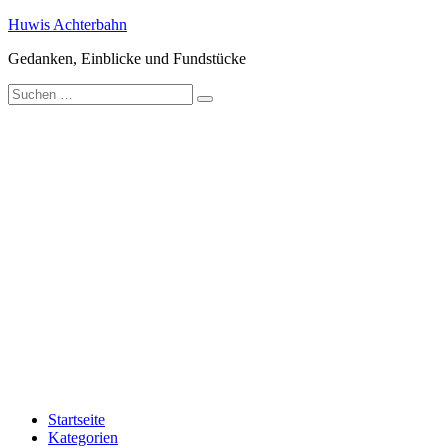
Zum
Huwis Achterbahn
Inhalt
Gedanken, Einblicke und Fundstücke
springen
Suche
nach:
Startseite
Kategorien