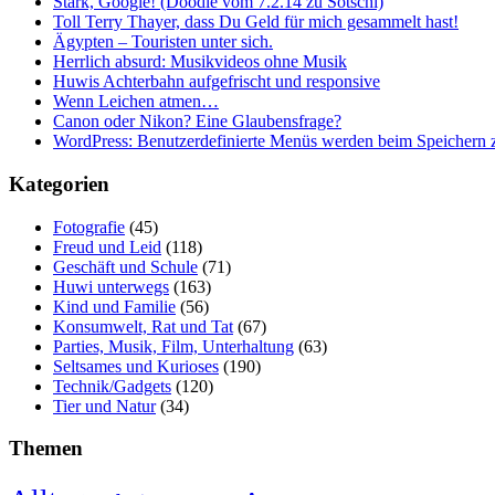
Stark, Google! (Doodle vom 7.2.14 zu Sotschi)
Toll Terry Thayer, dass Du Geld für mich gesammelt hast!
Ägypten – Touristen unter sich.
Herrlich absurd: Musikvideos ohne Musik
Huwis Achterbahn aufgefrischt und responsive
Wenn Leichen atmen…
Canon oder Nikon? Eine Glaubensfrage?
WordPress: Benutzerdefinierte Menüs werden beim Speichern z
Kategorien
Fotografie
(45)
Freud und Leid
(118)
Geschäft und Schule
(71)
Huwi unterwegs
(163)
Kind und Familie
(56)
Konsumwelt, Rat und Tat
(67)
Parties, Musik, Film, Unterhaltung
(63)
Seltsames und Kurioses
(190)
Technik/Gadgets
(120)
Tier und Natur
(34)
Themen