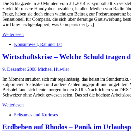
Die Schlagzeile in 20 Minuten vom 3.1.2014 ist symbolhaft zu verste
zuviel für unsere Handyabos bezahlen, in allen Medien von Radio über
Frage, haben sie doch einen wichtigen Beitrag zur Preistransparenz b
Sensationell für Comparis, die sich über derartige Gratiswerbung best
wird brav nachgeplappert, was Comparis der […]
Weiterlesen
Konsumwelt, Rat und Tat
Wirtschaftskrise – Welche Schuld tragen d
9. Dezember 2008
Michael Huwiler
Im Moment sträuben sich mir regelmässig, das heisst im Stundentakt,
kolportieren Statistiken und andere Zahlen ungeprüft und ungefiltert.
Beispiel fand sich heute morgen in den 8 Uhr-Nachrichten von DRS 1.
Schweizer ohne Arbeit gewesen seien. Das sei die höchste Arbeitslos
Weiterlesen
Seltsames und Kurioses
Erdbeben auf Rhodos – Panik im Urlaubsp