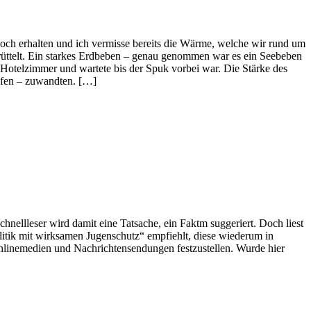
edoch erhalten und ich vermisse bereits die Wärme, welche wir rund um
rüttelt. Ein starkes Erdbeben – genau genommen war es ein Seebeben
 Hotelzimmer und wartete bis der Spuk vorbei war. Die Stärke des
lafen – zuwandten. […]
Schnellleser wird damit eine Tatsache, ein Faktm suggeriert. Doch liest
olitik mit wirksamen Jugenschutz“ empfiehlt, diese wiederum in
Onlinemedien und Nachrichtensendungen festzustellen. Wurde hier