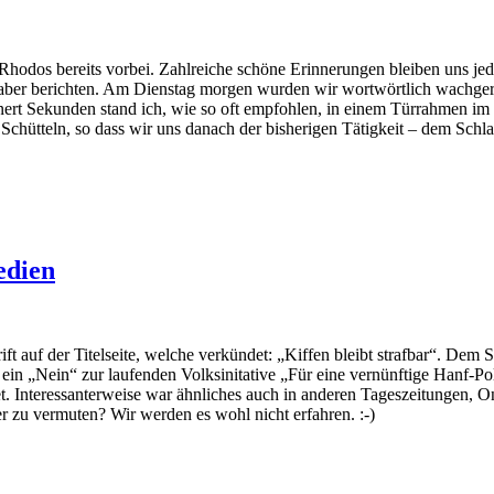
l Rhodos bereits vorbei. Zahlreiche schöne Erinnerungen bleiben uns j
h aber berichten. Am Dienstag morgen wurden wir wortwörtlich wachge
nert Sekunden stand ich, wie so oft empfohlen, in einem Türrahmen im
Schütteln, so dass wir uns danach der bisherigen Tätigkeit – dem Sch
edien
ift auf der Titelseite, welche verkündet: „Kiffen bleibt strafbar“. Dem 
t ein „Nein“ zur laufenden Volksinitative „Für eine vernünftige Hanf-P
t. Interessanterweise war ähnliches auch in anderen Tageszeitungen, 
ter zu vermuten? Wir werden es wohl nicht erfahren. :-)