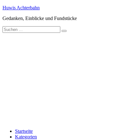
Zum
Huwis Achterbahn
Inhalt
Gedanken, Einblicke und Fundstücke
springen
Suche
nach:
Startseite
Kategorien