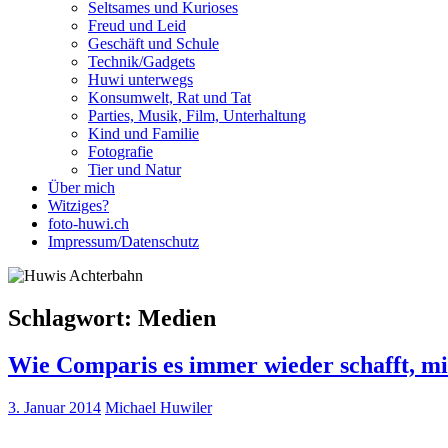
Seltsames und Kurioses
Freud und Leid
Geschäft und Schule
Technik/Gadgets
Huwi unterwegs
Konsumwelt, Rat und Tat
Parties, Musik, Film, Unterhaltung
Kind und Familie
Fotografie
Tier und Natur
Über mich
Witziges?
foto-huwi.ch
Impressum/Datenschutz
Schlagwort:
Medien
Wie Comparis es immer wieder schafft, mi
3. Januar 2014
Michael Huwiler