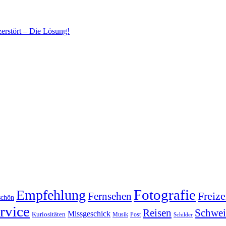
erstört – Die Lösung!
Fotografie
Empfehlung
Fernsehen
Freize
schön
rvice
Reisen
Schwei
Missgeschick
Kuriositäten
Post
Musik
Schilder