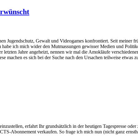
erwünscht
hen Jugendschutz, Gewalt und Videogames konfrontiert. Seit meiner f
em habe ich mich wider den Mutmassungen gewisser Medien und Politik
der letzten Jahre angeheizt, nennen wir mal die Amokläufe verschieden
se machen es sich bei der Suche nach den Ursachen teilweise etwas zu
zustellen, erfahrt Ihr grundsätzlich in der heutigen Tagespresse oder
TS-Abonnement verkaufen. So frage ich mich nun (nicht ganz ernsthaft