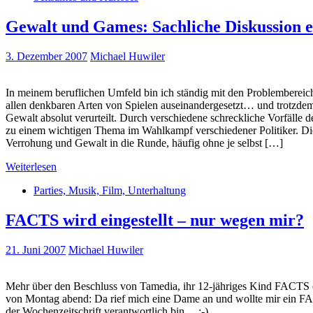
Gewalt und Games: Sachliche Diskussion 
3. Dezember 2007
Michael Huwiler
In meinem beruflichen Umfeld bin ich ständig mit den Problembereic
allen denkbaren Arten von Spielen auseinandergesetzt… und trotzd
Gewalt absolut verurteilt. Durch verschiedene schreckliche Vorfälle 
zu einem wichtigen Thema im Wahlkampf verschiedener Politiker. Die
Verrohung und Gewalt in die Runde, häufig ohne je selbst […]
Weiterlesen
Parties, Musik, Film, Unterhaltung
FACTS wird eingestellt – nur wegen mir?
21. Juni 2007
Michael Huwiler
Mehr über den Beschluss von Tamedia, ihr 12-jähriges Kind FACTS ein
von Montag abend: Da rief mich eine Dame an und wollte mir ein FAC
der Wochenzeitschrift verantwortlich bin… :-)