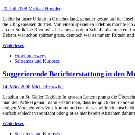
20. Juli 2008
Michael Huwiler
Leider ist unser Urlaub in Griechenland, genauer gesagt auf der Inse
die Uhr geniessen durften. Von einem speziellen Erlebnis möchte ic
an der Südküste Rhodos‘ – liess uns aus dem Schlaf aufschrecken. In
Bebens war schon spürbar gross, dennoch war es nur ein Rütteln und 
Weiterlesen
Huwi unterwegs
Seltsames und Kurioses
Suggerierende Berichterstattung in den M
14. März 2008
Michael Huwiler
Letzthin im St. Galler Tagblatt: In grossen Lettern prangt die Überschr
man den Artikel genau, dann erfährt man, dass lediglich der Ständera
einigen Monaten vors Volk kommt und erst dieses wirklich entscheide
einfach schlecht vereinfacht oder gibt es hier bereits Absichten dahin
Weiterlesen
Seltsames und Kurioses