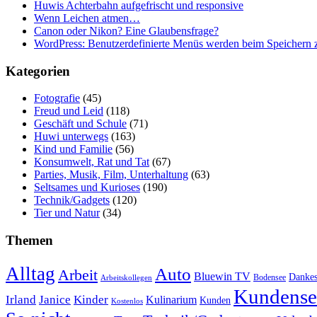
Huwis Achterbahn aufgefrischt und responsive
Wenn Leichen atmen…
Canon oder Nikon? Eine Glaubensfrage?
WordPress: Benutzerdefinierte Menüs werden beim Speichern z
Kategorien
Fotografie
(45)
Freud und Leid
(118)
Geschäft und Schule
(71)
Huwi unterwegs
(163)
Kind und Familie
(56)
Konsumwelt, Rat und Tat
(67)
Parties, Musik, Film, Unterhaltung
(63)
Seltsames und Kurioses
(190)
Technik/Gadgets
(120)
Tier und Natur
(34)
Themen
Alltag
Auto
Arbeit
Bluewin TV
Danke
Bodensee
Arbeitskollegen
Kundense
Irland
Janice
Kinder
Kulinarium
Kunden
Kostenlos