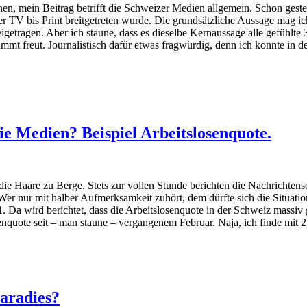
hen, mein Beitrag betrifft die Schweizer Medien allgemein. Schon gest
 TV bis Print breitgetreten wurde. Die grundsätzliche Aussage mag ich 
eigetragen. Aber ich staune, dass es dieselbe Kernaussage alle gefühlte
immt freut. Journalistisch dafür etwas fragwürdig, denn ich konnte in de
ie Medien? Beispiel Arbeitslosenquote.
 die Haare zu Berge. Stets zur vollen Stunde berichten die Nachrichte
 Wer nur mit halber Aufmerksamkeit zuhört, dem dürfte sich die Situation
 Da wird berichtet, dass die Arbeitslosenquote in der Schweiz massiv 
enquote seit – man staune – vergangenem Februar. Naja, ich finde mit 
aradies?