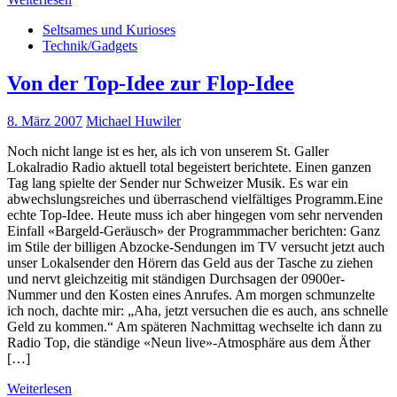
Seltsames und Kurioses
Technik/Gadgets
Von der Top-Idee zur Flop-Idee
8. März 2007
Michael Huwiler
Noch nicht lange ist es her, als ich von unserem St. Galler
Lokalradio Radio aktuell total begeistert berichtete. Einen ganzen
Tag lang spielte der Sender nur Schweizer Musik. Es war ein
abwechslungsreiches und überraschend vielfältiges Programm.Eine
echte Top-Idee. Heute muss ich aber hingegen vom sehr nervenden
Einfall «Bargeld-Geräusch» der Programmmacher berichten: Ganz
im Stile der billigen Abzocke-Sendungen im TV versucht jetzt auch
unser Lokalsender den Hörern das Geld aus der Tasche zu ziehen
und nervt gleichzeitig mit ständigen Durchsagen der 0900er-
Nummer und den Kosten eines Anrufes. Am morgen schmunzelte
ich noch, dachte mir: „Aha, jetzt versuchen die es auch, ans schnelle
Geld zu kommen.“ Am späteren Nachmittag wechselte ich dann zu
Radio Top, die ständige «Neun live»-Atmosphäre aus dem Äther
[…]
Weiterlesen