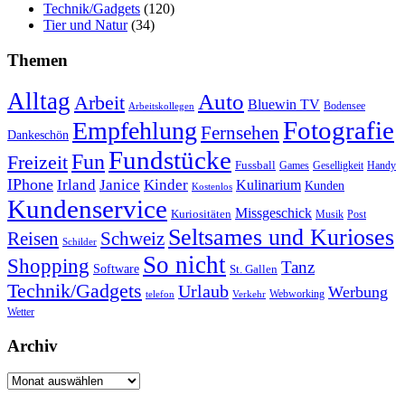
Technik/Gadgets
(120)
Tier und Natur
(34)
Themen
Alltag
Auto
Arbeit
Bluewin TV
Bodensee
Arbeitskollegen
Fotografie
Empfehlung
Fernsehen
Dankeschön
Fundstücke
Fun
Freizeit
Fussball
Geselligkeit
Games
Handy
IPhone
Irland
Janice
Kinder
Kulinarium
Kunden
Kostenlos
Kundenservice
Missgeschick
Kuriositäten
Post
Musik
Seltsames und Kurioses
Reisen
Schweiz
Schilder
So nicht
Shopping
Tanz
Software
St. Gallen
Technik/Gadgets
Urlaub
Werbung
Webworking
telefon
Verkehr
Wetter
Archiv
Archiv