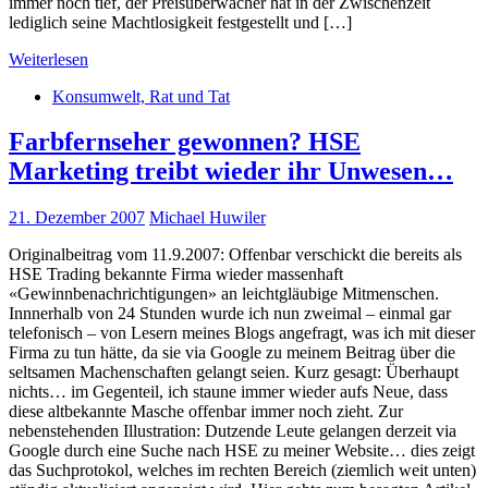
immer noch tief, der Preisüberwacher hat in der Zwischenzeit
lediglich seine Machtlosigkeit festgestellt und […]
Weiterlesen
Konsumwelt, Rat und Tat
Farbfernseher gewonnen? HSE
Marketing treibt wieder ihr Unwesen…
21. Dezember 2007
Michael Huwiler
Originalbeitrag vom 11.9.2007: Offenbar verschickt die bereits als
HSE Trading bekannte Firma wieder massenhaft
«Gewinnbenachrichtigungen» an leichtgläubige Mitmenschen.
Innnerhalb von 24 Stunden wurde ich nun zweimal – einmal gar
telefonisch – von Lesern meines Blogs angefragt, was ich mit dieser
Firma zu tun hätte, da sie via Google zu meinem Beitrag über die
seltsamen Machenschaften gelangt seien. Kurz gesagt: Überhaupt
nichts… im Gegenteil, ich staune immer wieder aufs Neue, dass
diese altbekannte Masche offenbar immer noch zieht. Zur
nebenstehenden Illustration: Dutzende Leute gelangen derzeit via
Google durch eine Suche nach HSE zu meiner Website… dies zeigt
das Suchprotokol, welches im rechten Bereich (ziemlich weit unten)