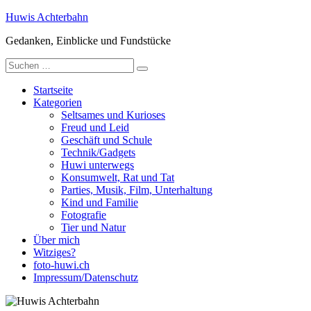
Zum
Huwis Achterbahn
Inhalt
Gedanken, Einblicke und Fundstücke
springen
Suche
nach:
Startseite
Kategorien
Seltsames und Kurioses
Freud und Leid
Geschäft und Schule
Technik/Gadgets
Huwi unterwegs
Konsumwelt, Rat und Tat
Parties, Musik, Film, Unterhaltung
Kind und Familie
Fotografie
Tier und Natur
Über mich
Witziges?
foto-huwi.ch
Impressum/Datenschutz