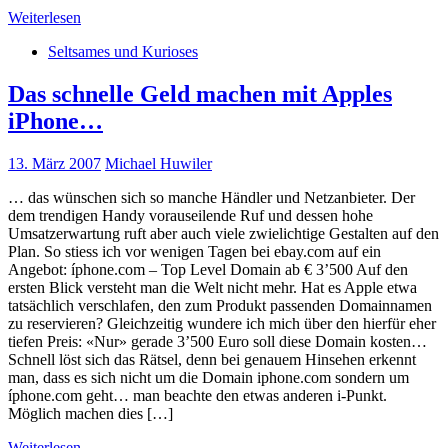
Weiterlesen
Seltsames und Kurioses
Das schnelle Geld machen mit Apples
iPhone…
13. März 2007
Michael Huwiler
… das wünschen sich so manche Händler und Netzanbieter. Der
dem trendigen Handy vorauseilende Ruf und dessen hohe
Umsatzerwartung ruft aber auch viele zwielichtige Gestalten auf den
Plan. So stiess ich vor wenigen Tagen bei ebay.com auf ein
Angebot: íphone.com – Top Level Domain ab € 3’500 Auf den
ersten Blick versteht man die Welt nicht mehr. Hat es Apple etwa
tatsächlich verschlafen, den zum Produkt passenden Domainnamen
zu reservieren? Gleichzeitig wundere ich mich über den hierfür eher
tiefen Preis: «Nur» gerade 3’500 Euro soll diese Domain kosten…
Schnell löst sich das Rätsel, denn bei genauem Hinsehen erkennt
man, dass es sich nicht um die Domain iphone.com sondern um
íphone.com geht… man beachte den etwas anderen i-Punkt.
Möglich machen dies […]
Weiterlesen