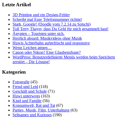
Letzte Artikel
3D Printing und ein Design-Fehler
Schreibt mal Eure Telefonnummer richtig!
Stark, Google! (Doodle vom 7.2.14 zu Sotschi)
Toll Terry Thayer, dass Du Geld für mich gesammelt hast!
Ägypten – Touristen unter sich.
Herrlich absurd: Musikvideos ohne Musik
Huwis Achterbahn aufgefrischt und responsive
Wenn Leichen atmen…
Canon oder Nikon? Eine Glaubensfrage?
WordPress: Benutzerdefinierte Menüs werden beim Speichern
zerstört – Die Lösung!
Kategorien
Fotografie
(45)
Freud und Leid
(118)
Geschäft und Schule
(71)
Huwi unterwegs
(163)
Kind und Familie
(56)
Konsumwelt, Rat und Tat
(67)
Parties, Musik, Film, Unterhaltung
(63)
Seltsames und Kurioses
(190)