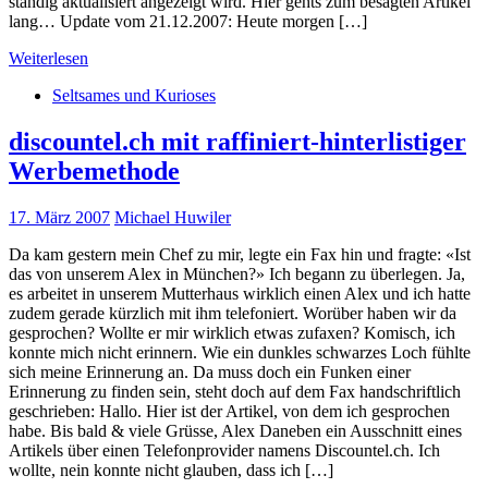
ständig aktualisiert angezeigt wird. Hier gehts zum besagten Artikel
lang… Update vom 21.12.2007: Heute morgen […]
Weiterlesen
Seltsames und Kurioses
discountel.ch mit raffiniert-hinterlistiger
Werbemethode
17. März 2007
Michael Huwiler
Da kam gestern mein Chef zu mir, legte ein Fax hin und fragte: «Ist
das von unserem Alex in München?» Ich begann zu überlegen. Ja,
es arbeitet in unserem Mutterhaus wirklich einen Alex und ich hatte
zudem gerade kürzlich mit ihm telefoniert. Worüber haben wir da
gesprochen? Wollte er mir wirklich etwas zufaxen? Komisch, ich
konnte mich nicht erinnern. Wie ein dunkles schwarzes Loch fühlte
sich meine Erinnerung an. Da muss doch ein Funken einer
Erinnerung zu finden sein, steht doch auf dem Fax handschriftlich
geschrieben: Hallo. Hier ist der Artikel, von dem ich gesprochen
habe. Bis bald & viele Grüsse, Alex Daneben ein Ausschnitt eines
Artikels über einen Telefonprovider namens Discountel.ch. Ich
wollte, nein konnte nicht glauben, dass ich […]