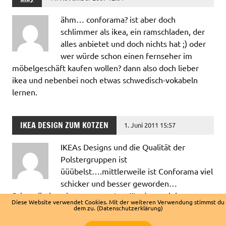
ähm… conforama? ist aber doch
schlimmer als ikea, ein ramschladen, der
alles anbietet und doch nichts hat ;) oder
wer würde schon einen fernseher im
möbelgeschäft kaufen wollen? dann also doch lieber
ikea und nebenbei noch etwas schwedisch-vokabeln
lernen.
IKEA DESIGN ZUM KOTZEN
1. Juni 2011 15:57
IKEAs Designs und die Qualität der
Polstergruppen ist
üüübelst….mittlerweile ist Conforama viel
schicker und besser geworden…
Schwedisch wohnen war gestern!!! oder noch besser
Diese Website verwendet Cookies. Mit der weiteren Verwendung stimmst du
VORGESTERN!
dem zu.
(Datenschutzerklärung)