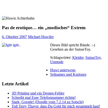
Pas de erotique… ein „modisches“ Extrem
6. Oktober 2007
Michael Huwiler
Dieses Bild spricht Bände. :-)
Gesehen an der SuisseToy.
Schlagwörter:
Kleider
,
SuisseToy
,
Unmode
Huwi unterwegs
Seltsames und Kurioses
Letzte Artikel
3D Printing und ein Design-Fehler
Schreibt mal Eure Telefonnummer richtig!
Stark, Google! (Doodle vom 7.2.14 zu Sotschi)
Toll Terry Thayer, dass Du Geld für mich gesammelt hast!