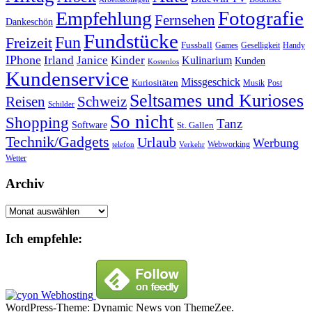
Fotografie
Empfehlung
Fernsehen
Dankeschön
Fundstücke
Fun
Freizeit
Fussball
Geselligkeit
Games
Handy
IPhone
Irland
Janice
Kinder
Kulinarium
Kunden
Kostenlos
Kundenservice
Missgeschick
Kuriositäten
Post
Musik
Seltsames und Kurioses
Reisen
Schweiz
Schilder
So nicht
Shopping
Tanz
Software
St. Gallen
Technik/Gadgets
Urlaub
Werbung
Webworking
telefon
Verkehr
Wetter
Archiv
Archiv
Ich empfehle:
WordPress-Theme: Dynamic News von ThemeZee.