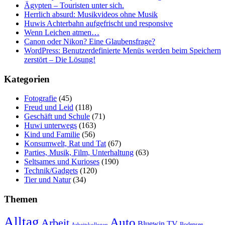
Ägypten – Touristen unter sich.
Herrlich absurd: Musikvideos ohne Musik
Huwis Achterbahn aufgefrischt und responsive
Wenn Leichen atmen…
Canon oder Nikon? Eine Glaubensfrage?
WordPress: Benutzerdefinierte Menüs werden beim Speichern
zerstört – Die Lösung!
Kategorien
Fotografie
(45)
Freud und Leid
(118)
Geschäft und Schule
(71)
Huwi unterwegs
(163)
Kind und Familie
(56)
Konsumwelt, Rat und Tat
(67)
Parties, Musik, Film, Unterhaltung
(63)
Seltsames und Kurioses
(190)
Technik/Gadgets
(120)
Tier und Natur
(34)
Themen
Alltag
Auto
Arbeit
Bluewin TV
Bodensee
Arbeitskollegen