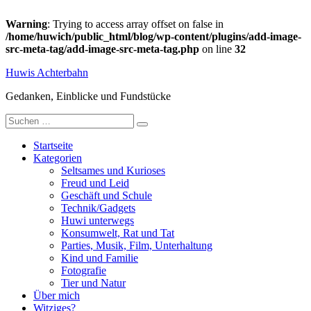
Warning
: Trying to access array offset on false in
/home/huwich/public_html/blog/wp-content/plugins/add-image-
src-meta-tag/add-image-src-meta-tag.php
on line
32
Zum
Huwis Achterbahn
Inhalt
springen
Gedanken, Einblicke und Fundstücke
Suche
nach:
Startseite
Kategorien
Seltsames und Kurioses
Freud und Leid
Geschäft und Schule
Technik/Gadgets
Huwi unterwegs
Konsumwelt, Rat und Tat
Parties, Musik, Film, Unterhaltung
Kind und Familie
Fotografie
Tier und Natur
Über mich
Witziges?