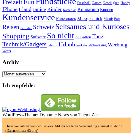
Fundstücke
Fun
Freizeit
Fussball
Geselligkeit
Games
Handy
IPhone
Irland
Janice
Kinder
Kulinarium
Kunden
Kostenlos
Kundenservice
Missgeschick
Kuriositäten
Post
Musik
Seltsames und Kurioses
Reisen
Schweiz
Schilder
So nicht
Shopping
Tanz
Software
St. Gallen
Technik/Gadgets
Urlaub
Werbung
Webworking
telefon
Verkehr
Wetter
Archiv
Archiv
Ich empfehle:
WordPress-Theme: Dynamic News von ThemeZee.
Diese Website verwendet Cookies. Mit der weiteren Verwendung stimmst du dem zu.
(Datenschutzerklärung)