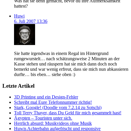
Was hat sie denn gemacht, bevor du ihre Aufmerksamkeit
hattest?
Huwi
6. Juli 2007 13:36
Sie hatte irgendwas in einem Regal im Hintergrund
rumgewurstelt… nach schätzungsweise 2 Minuten an der
Kasse stehen und räuspern hat sie mich dann doch noch
bemerkt und war wenig erfreut, dass sie mich nun abkassieren
durfte… bis eben… siehe oben :)
Letzte Artikel
3D Printing und ein Design-Fehler
Schreibt mal Eure Telefonnummer richtig!
Stark, Google! (Doodle vom 7.2.14 zu Sotschi)
Toll Terry Thayer, dass Du Geld für mich gesammelt hast!
Ägypten – Touristen unter sich.
Herrlich absurd: Musikvideos ohne Musik
Huwis Achterbahn aufgefrischt und responsive