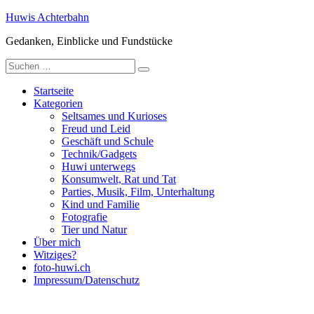
Zum
Huwis Achterbahn
Inhalt
Gedanken, Einblicke und Fundstücke
springen
Suche
nach:
Startseite
Kategorien
Seltsames und Kurioses
Freud und Leid
Geschäft und Schule
Technik/Gadgets
Huwi unterwegs
Konsumwelt, Rat und Tat
Parties, Musik, Film, Unterhaltung
Kind und Familie
Fotografie
Tier und Natur
Über mich
Witziges?
foto-huwi.ch
Impressum/Datenschutz