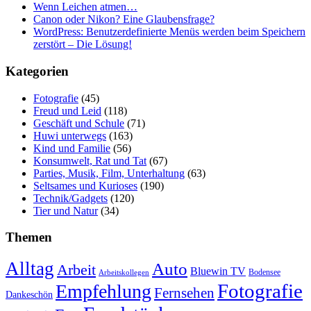
Wenn Leichen atmen…
Canon oder Nikon? Eine Glaubensfrage?
WordPress: Benutzerdefinierte Menüs werden beim Speichern
zerstört – Die Lösung!
Kategorien
Fotografie
(45)
Freud und Leid
(118)
Geschäft und Schule
(71)
Huwi unterwegs
(163)
Kind und Familie
(56)
Konsumwelt, Rat und Tat
(67)
Parties, Musik, Film, Unterhaltung
(63)
Seltsames und Kurioses
(190)
Technik/Gadgets
(120)
Tier und Natur
(34)
Themen
Alltag
Auto
Arbeit
Bluewin TV
Bodensee
Arbeitskollegen
Fotografie
Empfehlung
Fernsehen
Dankeschön