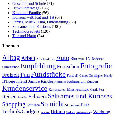
Geschäft und Schule
(71)
Huwi unterwegs
(163)
Kind und Familie
(56)
Konsumwelt, Rat und Tat
(67)
Parties, Musik, Film, Unterhaltung
(63)
Seltsames und Kurioses
(190)
Technik/Gadgets
(120)
Tier und Natur
(34)
Themen
Alltag
Auto
Arbeit
Bluewin TV
Bodensee
Arbeitskollegen
Fotografie
Empfehlung
Fernsehen
Dankeschön
Fundstücke
Fun
Freizeit
Fussball
Geselligkeit
Games
Handy
IPhone
Irland
Janice
Kinder
Kulinarium
Kunden
Kostenlos
Kundenservice
Missgeschick
Kuriositäten
Post
Musik
Seltsames und Kurioses
Reisen
Schweiz
Schilder
So nicht
Shopping
Tanz
Software
St. Gallen
Technik/Gadgets
Urlaub
Werbung
Webworking
telefon
Verkehr