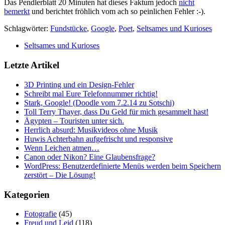
Das Pendlerblatt 20 Minuten hat dieses Faktum jedoch
nicht
bemerkt
und berichtet fröhlich vom ach so peinlichen Fehler :-).
Schlagwörter:
Fundstücke
,
Google
,
Poet
,
Seltsames und Kurioses
Seltsames und Kurioses
Letzte Artikel
3D Printing und ein Design-Fehler
Schreibt mal Eure Telefonnummer richtig!
Stark, Google! (Doodle vom 7.2.14 zu Sotschi)
Toll Terry Thayer, dass Du Geld für mich gesammelt hast!
Ägypten – Touristen unter sich.
Herrlich absurd: Musikvideos ohne Musik
Huwis Achterbahn aufgefrischt und responsive
Wenn Leichen atmen…
Canon oder Nikon? Eine Glaubensfrage?
WordPress: Benutzerdefinierte Menüs werden beim Speichern
zerstört – Die Lösung!
Kategorien
Fotografie
(45)
Freud und Leid
(118)