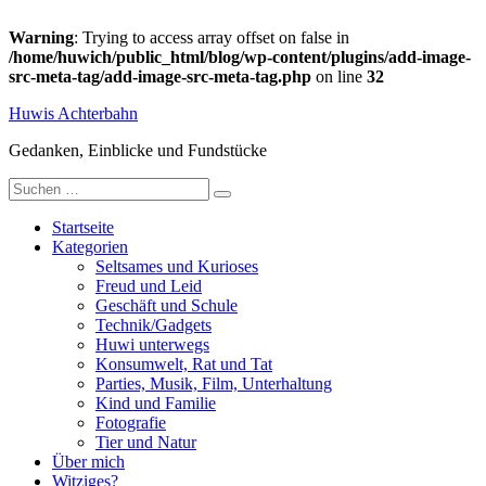
Warning
: Trying to access array offset on false in
/home/huwich/public_html/blog/wp-content/plugins/add-image-
src-meta-tag/add-image-src-meta-tag.php
on line
32
Zum
Huwis Achterbahn
Inhalt
springen
Gedanken, Einblicke und Fundstücke
Suche
nach:
Startseite
Kategorien
Seltsames und Kurioses
Freud und Leid
Geschäft und Schule
Technik/Gadgets
Huwi unterwegs
Konsumwelt, Rat und Tat
Parties, Musik, Film, Unterhaltung
Kind und Familie
Fotografie
Tier und Natur
Über mich
Witziges?